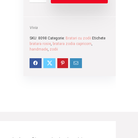
Vivia
SKU:
8098
Categorie:
Bratari cu zodii
Etichete
bratara rosie
,
bratara zodia capricorn
,
handmade
,
zodii