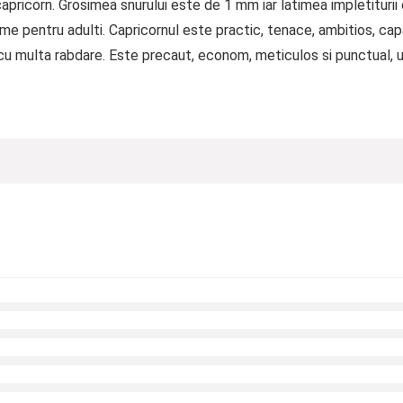
apricorn. Grosimea snurului este de 1 mm iar latimea impletitur
me pentru adulti. Capricornul este practic, tenace, ambitios, capa
 cu multa rabdare. Este precaut, econom, meticulos si punctual,