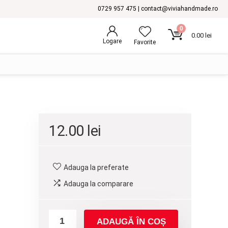
0729 957 475 | contact@viviahandmade.ro
0
0.00
lei
Logare
Favorite
12.00
lei
Adauga la preferate
Adauga la comparare
ADAUGĂ ÎN COȘ