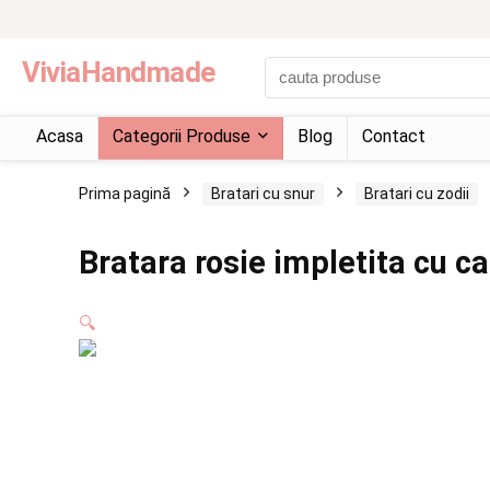
ViviaHandmade
Acasa
Categorii Produse
Blog
Contact
Prima pagină
Bratari cu snur
Bratari cu zodii
Bratara rosie impletita cu c
🔍