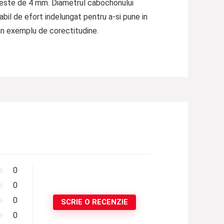
ii este de 4 mm. Diametrul cabochonului
bil de efort indelungat pentru a-si pune in
 un exemplu de corectitudine.
0
0
0
SCRIE O RECENZIE
0