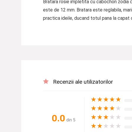
Bratara rosie impletita cu cabochon zodia c
este de 12 mm. Bratara este reglabila, mari
practica ideile, ducand totul pana la capat
Recenzii ale utilizatorilor
★
★
★
★
★
★
★
★
★
★
0.0
★
★
★
★
★
din 5
★
★
★
★
★