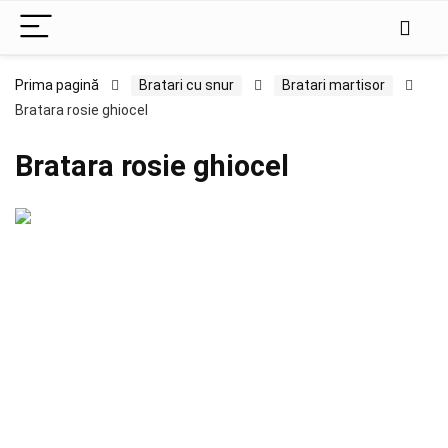
Prima pagină
Bratari cu snur
Bratari martisor
Bratara rosie ghiocel
Bratara rosie ghiocel