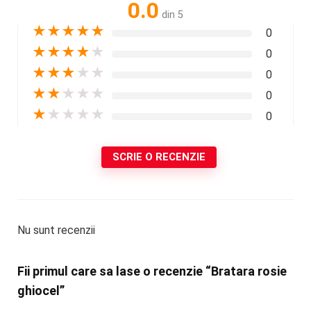
0.0
din 5
★
★
★
★
★
0
★
★
★
★
★
0
★
★
★
★
★
0
★
★
★
★
★
0
★
★
★
★
★
0
SCRIE O RECENZIE
Nu sunt recenzii
Fii primul care sa lase o recenzie “Bratara rosie
ghiocel”