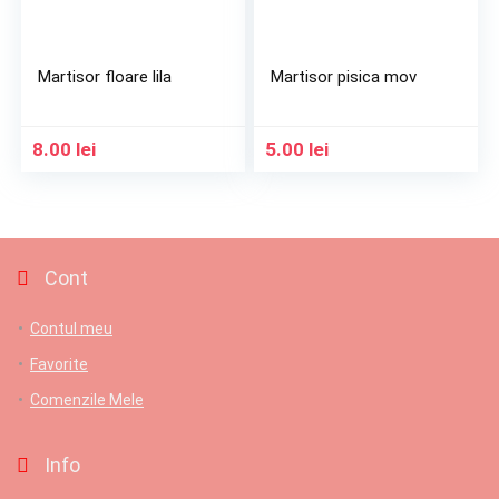
Martisor floare lila
Martisor pisica mov
8.00
lei
5.00
lei
Cont
Contul meu
Favorite
Comenzile Mele
Info