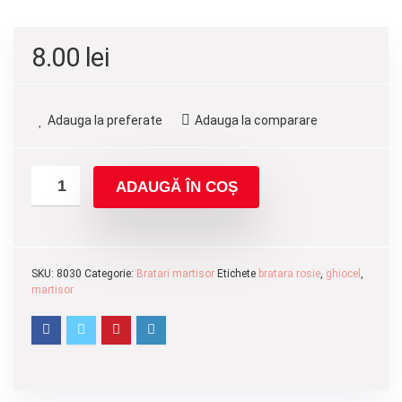
8.00
lei
Adauga la preferate
Adauga la comparare
ADAUGĂ ÎN COȘ
SKU:
8030
Categorie:
Bratari martisor
Etichete
bratara rosie
,
ghiocel
,
martisor