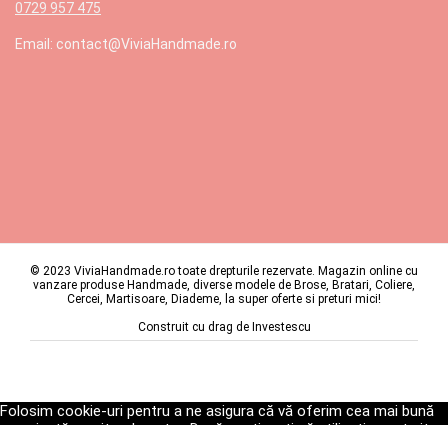
0729 957 475
Email: contact@ViviaHandmade.ro
© 2023 ViviaHandmade.ro toate drepturile rezervate. Magazin online cu
vanzare produse Handmade, diverse modele de Brose, Bratari, Coliere,
Cercei, Martisoare, Diademe, la super oferte si preturi mici!
Construit cu drag de
Investescu
Folosim cookie-uri pentru a ne asigura că vă oferim cea mai bună
experiență pe site-ul nostru. Dacă continuați să utilizați acest site,
vom presupune că sunteți mulțumit de acesta.