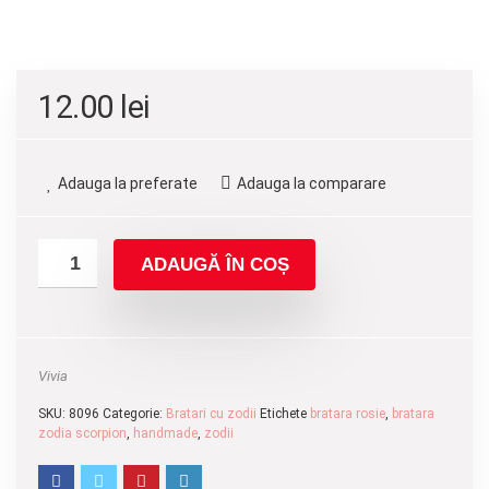
12.00
lei
Adauga la preferate
Adauga la comparare
ADAUGĂ ÎN COȘ
Vivia
SKU:
8096
Categorie:
Bratari cu zodii
Etichete
bratara rosie
,
bratara
zodia scorpion
,
handmade
,
zodii