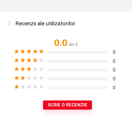
Recenzii ale utilizatorilor
0.0
din 5
★
★
★
★
★
0
★
★
★
★
★
0
★
★
★
★
★
0
★
★
★
★
★
0
★
★
★
★
★
0
SCRIE O RECENZIE