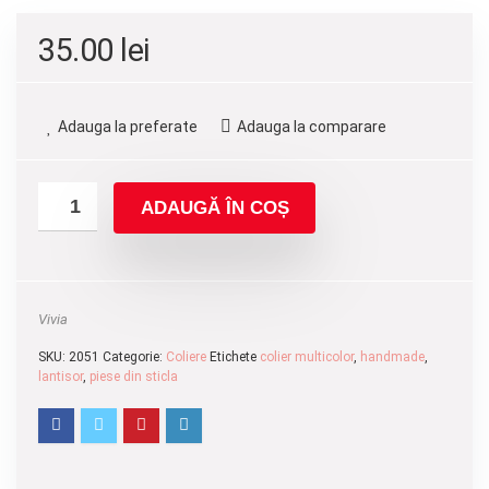
35.00
lei
Adauga la preferate
Adauga la comparare
ADAUGĂ ÎN COȘ
Vivia
SKU:
2051
Categorie:
Coliere
Etichete
colier multicolor
,
handmade
,
lantisor
,
piese din sticla