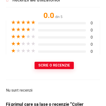
0.0
din 5
★
★
★
★
★
0
★
★
★
★
★
0
★
★
★
★
★
0
★
★
★
★
★
0
★
★
★
★
★
0
SCRIE O RECENZIE
Nu sunt recenzii
Fii primul care sa lase o recenzie “Colier