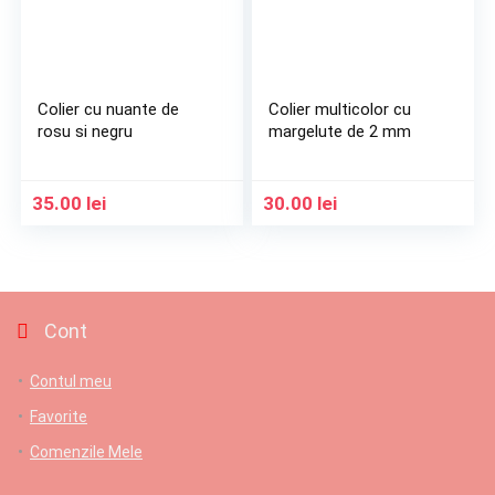
Colier cu nuante de
Colier multicolor cu
rosu si negru
margelute de 2 mm
35.00
lei
30.00
lei
Cont
Contul meu
Favorite
Comenzile Mele