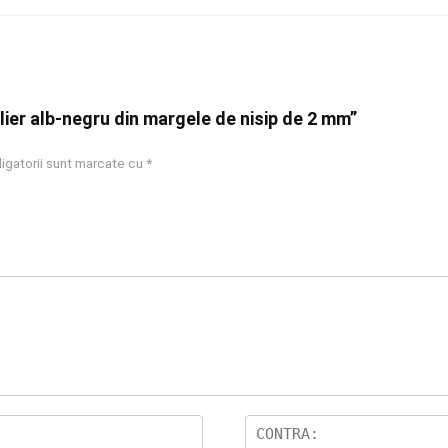
olier alb-negru din margele de nisip de 2 mm”
igatorii sunt marcate cu
*