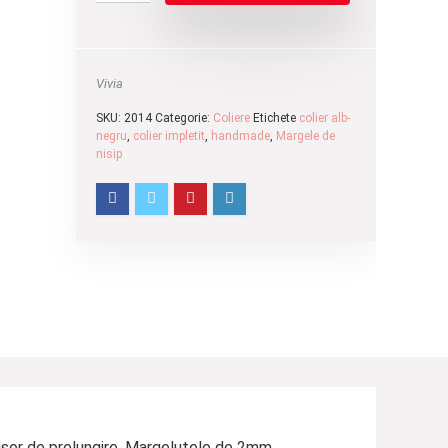
Vivia
SKU:
2014
Categorie:
Coliere
Etichete
colier alb-
negru
,
colier impletit
,
handmade
,
Margele de
nisip
ntisor de prelungire. Margelutele de 2mm