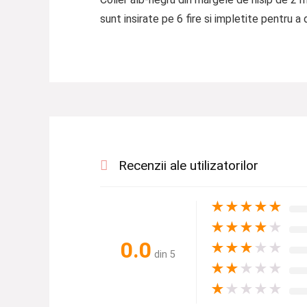
sunt insirate pe 6 fire si impletite pentru a
Recenzii ale utilizatorilor
★
★
★
★
★
★
★
★
★
★
0.0
★
★
★
★
★
din 5
★
★
★
★
★
★
★
★
★
★