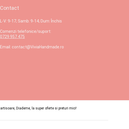
Contact
L-V: 9-17; Samb: 9-14; Dum: Închis
Comenzi telefonice/suport:
0729 957 475
Email: contact@ViviaHandmade.ro
isoare, Diademe, la super oferte si preturi mici!