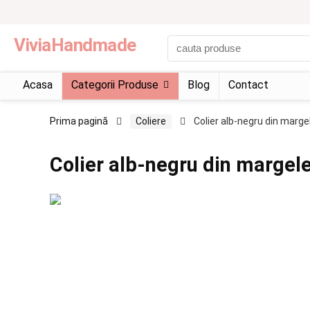
ViviaHandmade
Acasa
Categorii Produse
Blog
Contact
Prima pagină
Coliere
Colier alb-negru din marge
Colier alb-negru din margel