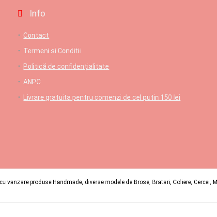
Info
Contact
Termeni si Conditii
Politică de confidențialitate
ANPC
Livrare gratuita pentru comenzi de cel putin 150 lei
u vanzare produse Handmade, diverse modele de Brose, Bratari, Coliere, Cercei, Mart