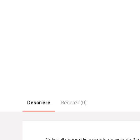
Descriere
Recenzii (0)
Colier alb-negru din margele de nisip de 2 m