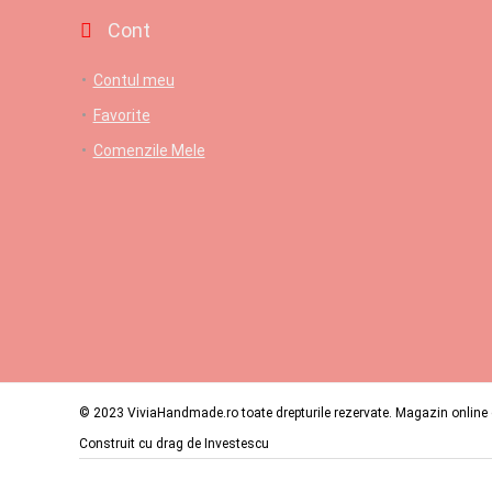
Cont
Contul meu
Favorite
Comenzile Mele
© 2023 ViviaHandmade.ro toate drepturile rezervate. Magazin online c
Construit cu drag de
Investescu