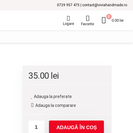
0729 957 475 | contact@viviahandmade.ro
0
0.00
lei
Logare
Favorite
35.00
lei
Adauga la preferate
Adauga la comparare
ADAUGĂ ÎN COȘ