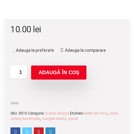
10.00
lei
Adauga la preferate
Adauga la comparare
ADAUGĂ ÎN COȘ
Vivia
SKU:
8510
Categorie:
Bratari diverse
Etichete
bobite din fimo
,
culori
solare
,
handmade
,
margele Heishi
,
unicat