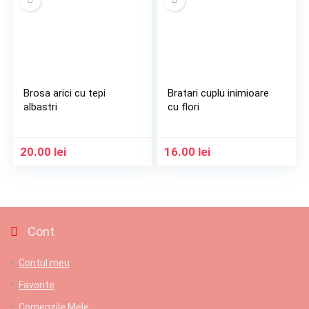
Brosa arici cu tepi
Bratari cuplu inimioare
albastri
cu flori
20.00
lei
16.00
lei
Cont
Contul meu
Favorite
Comenzile Mele