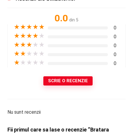
0.0
din 5
★
★
★
★
★
0
★
★
★
★
★
0
★
★
★
★
★
0
★
★
★
★
★
0
★
★
★
★
★
0
SCRIE O RECENZIE
Nu sunt recenzii
Fii primul care sa lase o recenzie “Bratara