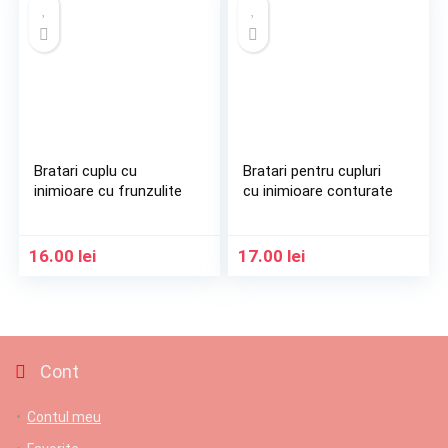
Bratari cuplu cu
Bratari pentru cupluri
inimioare cu frunzulite
cu inimioare conturate
16.00
lei
17.00
lei
Cont
Contul meu