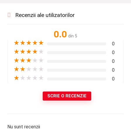
Recenzii ale utilizatorilor
0.0
din 5
★
★
★
★
★
0
★
★
★
★
★
0
★
★
★
★
★
0
★
★
★
★
★
0
★
★
★
★
★
0
SCRIE O RECENZIE
Nu sunt recenzii