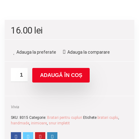
16.00
lei
Adauga la preferate
Adauga la comparare
ADAUGĂ ÎN COȘ
Vivia
SKU:
8015
Categorie:
Bratari pentru cupluri
Etichete
bratari cuplu
,
handmade
,
inimioare
,
snur impletit