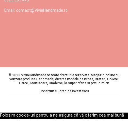
Email: contact@ViviaHandmade.ro
© 2023 ViviaHandmade.ro toate drepturile rezervate. Magazin online cu
vanzare produse Handmade, diverse modele de Brose, Bratari, Coliere,
Cercei, Martisoare, Diademe, la super oferte si preturi mici!
Construit cu drag de
Investescu
Folosim cookie-uri pentru a ne asigura că vă oferim cea mai bună
experiență pe site-ul nostru. Dacă continuați să utilizați acest site,
vom presupune că sunteți mulțumit de acesta.
Ok