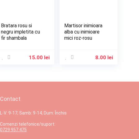
Bratara rosu si
Martisor inimioara
negru impletita cu
alba cu inimioare
fir shambala
mici roz-rosu
15.00
lei
8.00
lei
Contact
L-V: 9-17; Samb: 9-14; Dum: Închis
Comenzi telefonice/suport:
0729 957 475