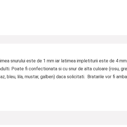
rosimea snurului este de 1 mm iar latimea impletiturii este de 4 m
lti. Poate fi confectionata si cu snur de alta culoare (rosu, gren
az, bleu, lila, mustar, galben) daca solicitati. Bratarile vor fi am