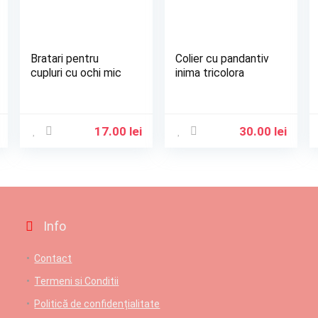
Bratari pentru
Colier cu pandantiv
cupluri cu ochi mic
inima tricolora
17.00
lei
30.00
lei
Info
Contact
Termeni si Conditii
Politică de confidențialitate