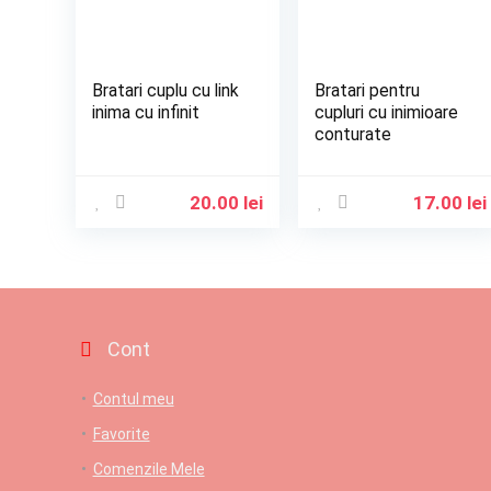
Bratari cuplu cu link
Bratari pentru
inima cu infinit
cupluri cu inimioare
conturate
20.00
lei
17.00
lei
Cont
Contul meu
Favorite
Comenzile Mele