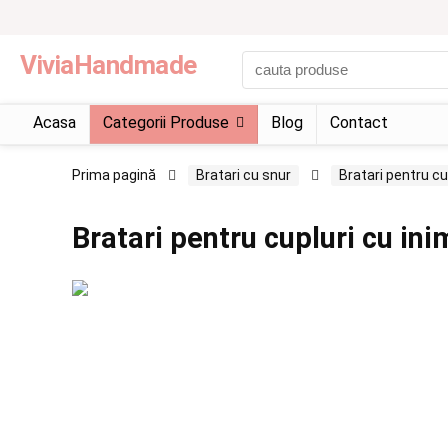
ViviaHandmade
Acasa
Categorii Produse
Blog
Contact
Prima pagină
Bratari cu snur
Bratari pentru cu
Bratari pentru cupluri cu ini