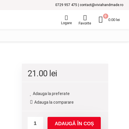
0729 957 475 | contact@viviahandmade.ro
0
0.00
lei
Logare
Favorite
21.00
lei
Adauga la preferate
Adauga la comparare
ADAUGĂ ÎN COȘ