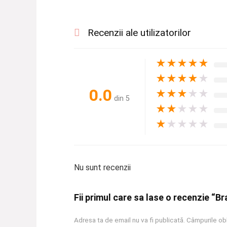
Recenzii ale utilizatorilor
★
★
★
★
★
★
★
★
★
★
0.0
★
★
★
★
★
din 5
★
★
★
★
★
★
★
★
★
★
Nu sunt recenzii
Fii primul care sa lase o recenzie “Bra
Adresa ta de email nu va fi publicată.
Câmpurile obl