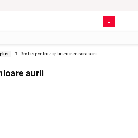
pluri
Bratari pentru cupluri cu inimioare aurii
mioare aurii