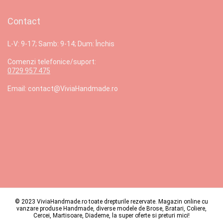
Contact
L-V: 9-17; Samb: 9-14; Dum: Închis
Comenzi telefonice/suport:
0729 957 475
Email: contact@ViviaHandmade.ro
© 2023 ViviaHandmade.ro toate drepturile rezervate. Magazin online cu
vanzare produse Handmade, diverse modele de Brose, Bratari, Coliere,
Cercei, Martisoare, Diademe, la super oferte si preturi mici!