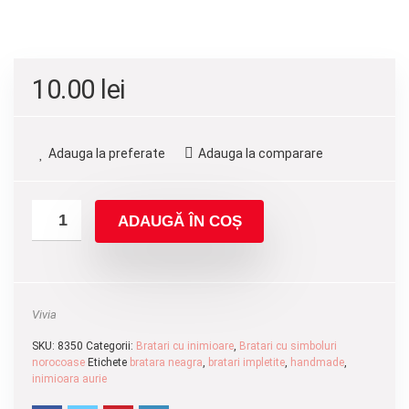
10.00
lei
Adauga la preferate
Adauga la comparare
ADAUGĂ ÎN COȘ
Vivia
SKU:
8350
Categorii:
Bratari cu inimioare
,
Bratari cu simboluri
norocoase
Etichete
bratara neagra
,
bratari impletite
,
handmade
,
inimioara aurie