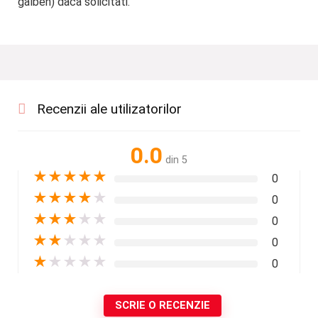
galben) daca solicitati.
Recenzii ale utilizatorilor
0.0
din 5
★
★
★
★
★
0
★
★
★
★
★
0
★
★
★
★
★
0
★
★
★
★
★
0
★
★
★
★
★
0
SCRIE O RECENZIE