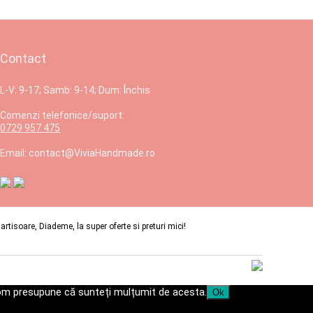
Contact
L-V: 9-17; Samb: 9-14; Dum: Închis
Comenzi telefonice/suport:
0729 957 475
Email: contact@ViviaHandmade.ro
isoare, Diademe, la super oferte si preturi mici!
 vom presupune că sunteți mulțumit de acesta.
Ok