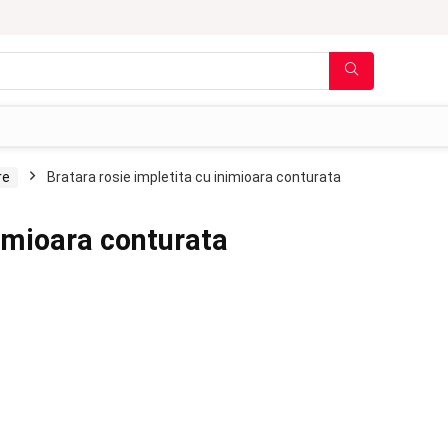
re
Bratara rosie impletita cu inimioara conturata
nimioara conturata