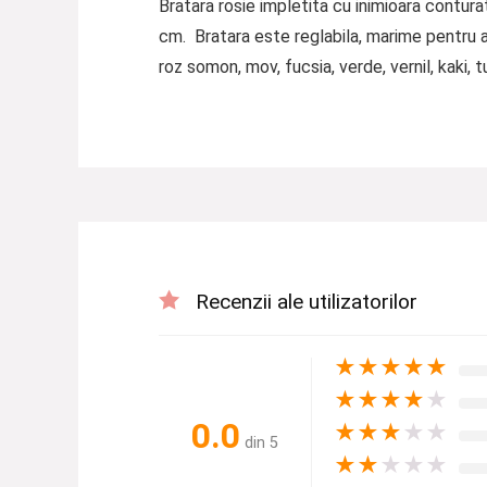
Bratara rosie impletita cu inimioara contur
cm. Bratara este reglabila, marime pentru ad
roz somon, mov, fucsia, verde, vernil, kaki, tu
Recenzii ale utilizatorilor
★
★
★
★
★
★
★
★
★
★
0.0
★
★
★
★
★
din 5
★
★
★
★
★