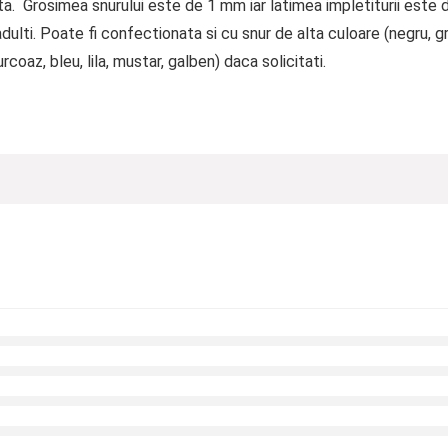
ata. Grosimea snurului este de 1 mm iar latimea impletiturii este 
ulti. Poate fi confectionata si cu snur de alta culoare (negru, gre
rcoaz, bleu, lila, mustar, galben) daca solicitati.