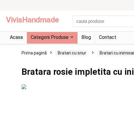
ViviaHandmade
Acasa
Categorii Produse
Blog
Contact
Prima pagină
Bratari cu snur
Bratari cu inimioa
Bratara rosie impletita cu i