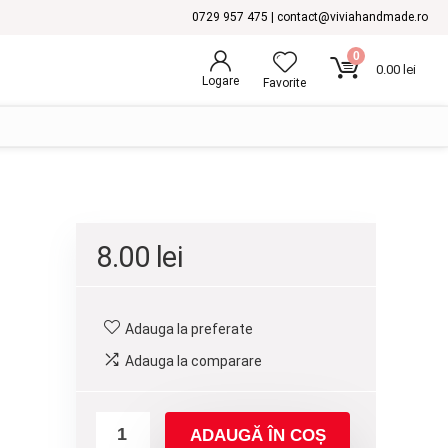
0729 957 475 | contact@viviahandmade.ro
0
0.00
lei
Logare
Favorite
8.00
lei
Adauga la preferate
Adauga la comparare
ADAUGĂ ÎN COȘ