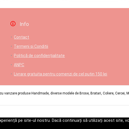
Info
Contact
Termeni si Conditii
Politică de confidențialitate
ANPC
Livrare gratuita pentru comenzi de cel putin 150 lei
u vanzare produse Handmade, diverse modele de Brose, Bratari, Coliere, Cercei, Mart
periență pe site-ul nostru. Dacă continuați să utilizați acest site,