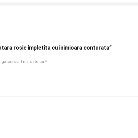
ratara rosie impletita cu inimioara conturata”
igatorii sunt marcate cu
*