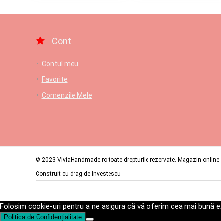
Cont
Contul meu
Favorite
Comenzile Mele
© 2023 ViviaHandmade.ro toate drepturile rezervate. Magazin online c
Construit cu drag de
Investescu
Folosim cookie-uri pentru a ne asigura că vă oferim cea mai bună ex
Politica de Confidențialitate