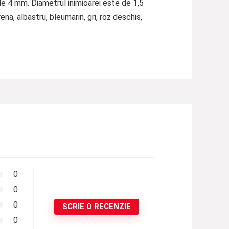
de 4 mm. Diametrul inimioarei este de 1,5
na, albastru, bleumarin, gri, roz deschis,
0
0
0
SCRIE O RECENZIE
0