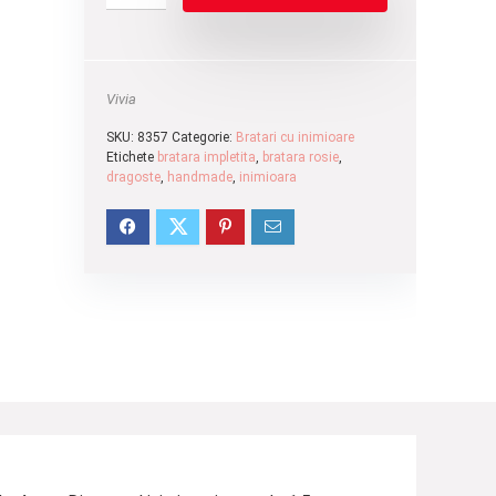
Vivia
SKU:
8357
Categorie:
Bratari cu inimioare
Etichete
bratara impletita
,
bratara rosie
,
dragoste
,
handmade
,
inimioara