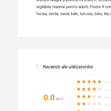
reglabila, marime pentru adulti. Poate fi con
fucsia, verde, vernil, kaki, turcoaz, bleu, lila
Recenzii ale utilizatorilor
★
★
★
★
★
★
★
★
★
★
0.0
★
★
★
★
★
din 5
★
★
★
★
★