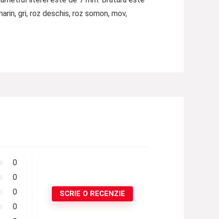
arin, gri, roz deschis, roz somon, mov,
0
0
0
SCRIE O RECENZIE
0