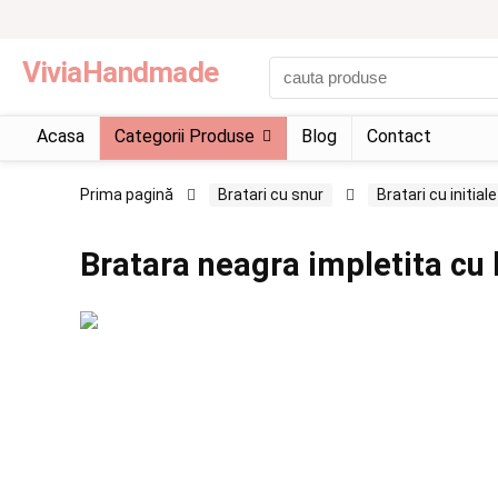
ViviaHandmade
Acasa
Categorii Produse
Blog
Contact
Prima pagină
Bratari cu snur
Bratari cu initiale
Bratara neagra impletita cu l