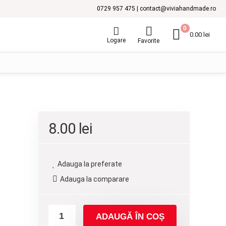
0729 957 475 | contact@viviahandmade.ro
0
0.00
lei
Logare
Favorite
8.00
lei
Adauga la preferate
Adauga la comparare
ADAUGĂ ÎN COȘ