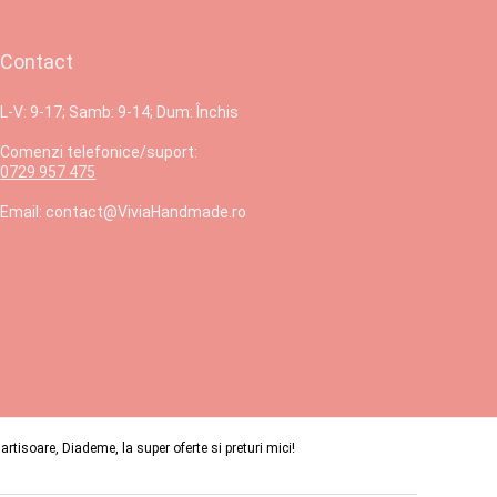
Contact
L-V: 9-17; Samb: 9-14; Dum: Închis
Comenzi telefonice/suport:
0729 957 475
Email: contact@ViviaHandmade.ro
isoare, Diademe, la super oferte si preturi mici!