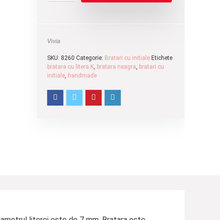
Vivia
SKU:
8260
Categorie:
Bratari cu initiale
Etichete
bratara cu litera K
,
bratara neagra
,
bratari cu
initiale
,
handmade
iametrul literei este de 7 mm. Bratara este