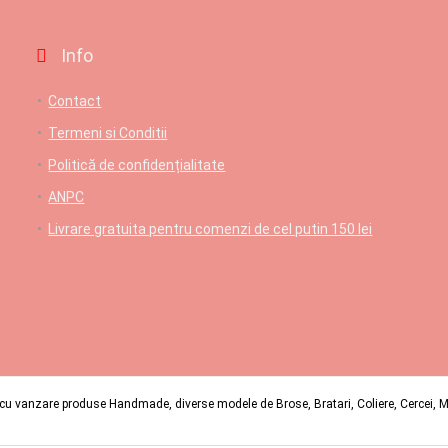
Info
Contact
Termeni si Conditii
Politică de confidențialitate
ANPC
Livrare gratuita pentru comenzi de cel putin 150 lei
u vanzare produse Handmade, diverse modele de Brose, Bratari, Coliere, Cercei, Mart