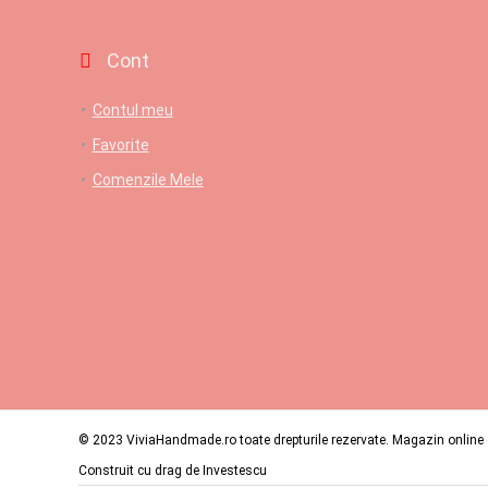
Cont
Contul meu
Favorite
Comenzile Mele
© 2023 ViviaHandmade.ro toate drepturile rezervate. Magazin online c
Construit cu drag de
Investescu