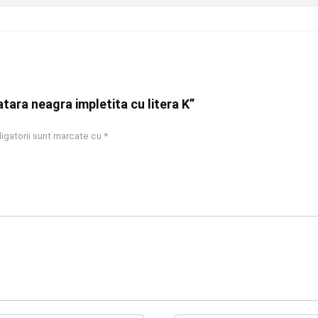
atara neagra impletita cu litera K”
igatorii sunt marcate cu
*