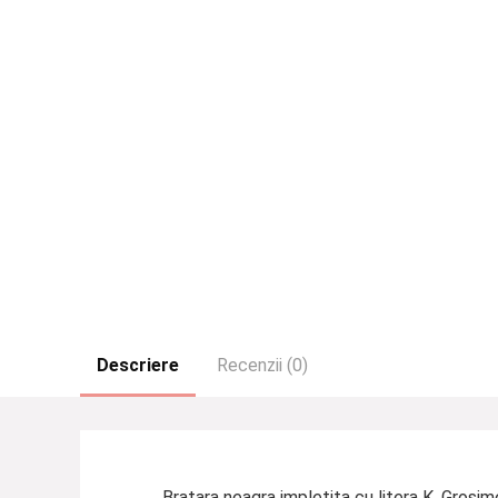
Descriere
Recenzii (0)
Bratara neagra impletita cu litera K. Grosi