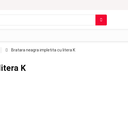
Bratara neagra impletita cu litera K
itera K