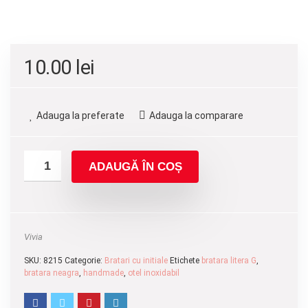
10.00
lei
Adauga la preferate
Adauga la comparare
ADAUGĂ ÎN COȘ
Vivia
SKU:
8215
Categorie:
Bratari cu initiale
Etichete
bratara litera G
,
bratara neagra
,
handmade
,
otel inoxidabil