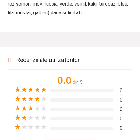
roz somon, mov, fucsia, verde, vernil, kaki, turcoaz, bleu,
lila, mustar, galben) daca solicitati.
Recenzii ale utilizatorilor
0.0
din 5
★
★
★
★
★
0
★
★
★
★
★
0
★
★
★
★
★
0
★
★
★
★
★
0
★
★
★
★
★
0