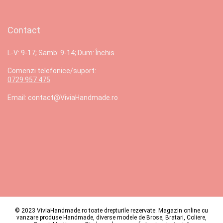
Contact
L-V: 9-17; Samb: 9-14; Dum: Închis
Comenzi telefonice/suport:
0729 957 475
Email: contact@ViviaHandmade.ro
© 2023 ViviaHandmade.ro toate drepturile rezervate. Magazin online cu
vanzare produse Handmade, diverse modele de Brose, Bratari, Coliere,