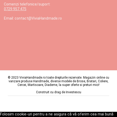
Comenzi telefonice/suport:
0729 957 475
Email: contact@ViviaHandmade.ro
© 2023 ViviaHandmade.ro toate drepturile rezervate. Magazin online cu
vanzare produse Handmade, diverse modele de Brose, Bratari, Coliere,
Cercei, Martisoare, Diademe, la super oferte si preturi mici!
Construit cu drag de
Investescu
Folosim cookie-uri pentru a ne asigura că vă oferim cea mai bună