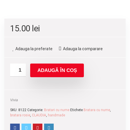
15.00
lei
Adauga la preferate
Adauga la comparare
ADAUGĂ ÎN COȘ
Vivia
SKU:
8122
Categorie:
Bratari cu nume
Etichete
Bratara cu nume
,
bratara rosie
,
CLAUDIA
,
handmade