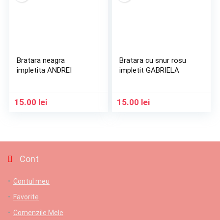
Bratara neagra
Bratara cu snur rosu
impletita ANDREI
impletit GABRIELA
15.00
lei
15.00
lei
Cont
Contul meu
Favorite
Comenzile Mele