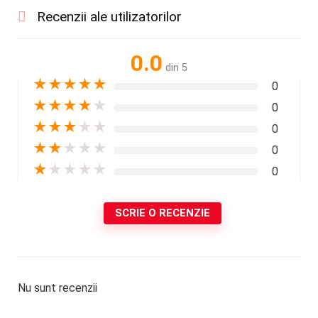
Recenzii ale utilizatorilor
0.0
din 5
★
★
★
★
★
0
★
★
★
★
★
0
★
★
★
★
★
0
★
★
★
★
★
0
★
★
★
★
★
0
SCRIE O RECENZIE
Nu sunt recenzii