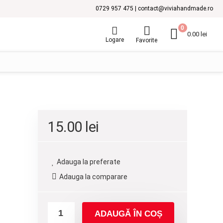
0729 957 475 | contact@viviahandmade.ro
0
0.00
lei
Logare
Favorite
15.00
lei
Adauga la preferate
Adauga la comparare
ADAUGĂ ÎN COȘ