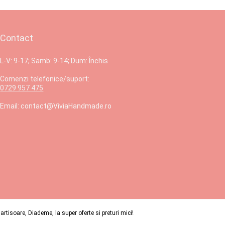
Contact
L-V: 9-17; Samb: 9-14; Dum: Închis
Comenzi telefonice/suport:
0729 957 475
Email: contact@ViviaHandmade.ro
isoare, Diademe, la super oferte si preturi mici!