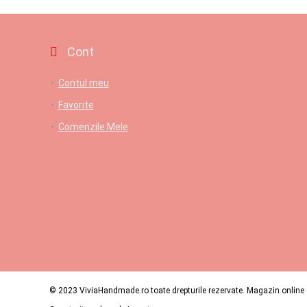
Cont
Contul meu
Favorite
Comenzile Mele
© 2023 ViviaHandmade.ro toate drepturile rezervate. Magazin online c