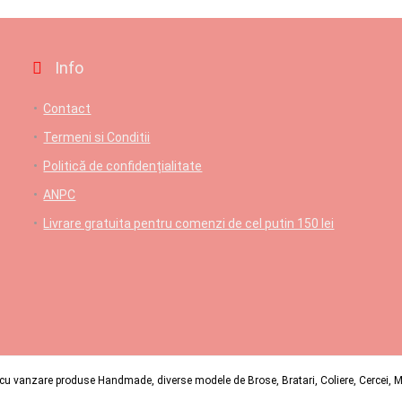
Info
Contact
Termeni si Conditii
Politică de confidențialitate
ANPC
Livrare gratuita pentru comenzi de cel putin 150 lei
u vanzare produse Handmade, diverse modele de Brose, Bratari, Coliere, Cercei, Mart