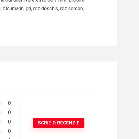
, bleumarin, gri, roz deschis, roz somon,
0
0
0
SCRIE O RECENZIE
0