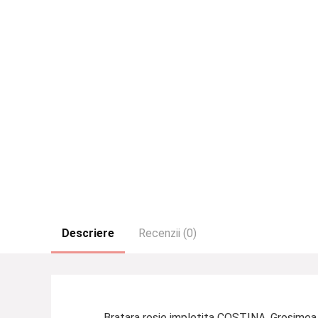
Descriere
Recenzii (0)
Bratara rosie impletita COSTINA. Grosimea s