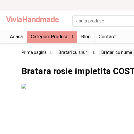
ViviaHandmade
Acasa
Categorii Produse
Blog
Contact
Prima pagină
Bratari cu snur
Bratari cu nume
Bratara rosie impletita COS