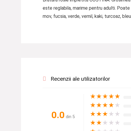
este reglabila, marime pentru adulti. Poate f
mov, fucsia, verde, vernil, kaki, turcoaz, bleu
Recenzii ale utilizatorilor
★
★
★
★
★
★
★
★
★
★
0.0
★
★
★
★
★
din 5
★
★
★
★
★