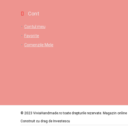
Cont
Contul meu
Favorite
Comenzile Mele
© 2023 ViviaHandmade.ro toate drepturile rezervate. Magazin online c
Construit cu drag de
Investescu