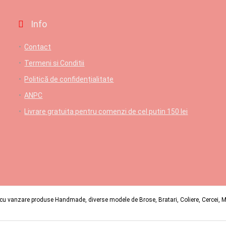
Info
Contact
Termeni si Conditii
Politică de confidențialitate
ANPC
Livrare gratuita pentru comenzi de cel putin 150 lei
u vanzare produse Handmade, diverse modele de Brose, Bratari, Coliere, Cercei, Mart