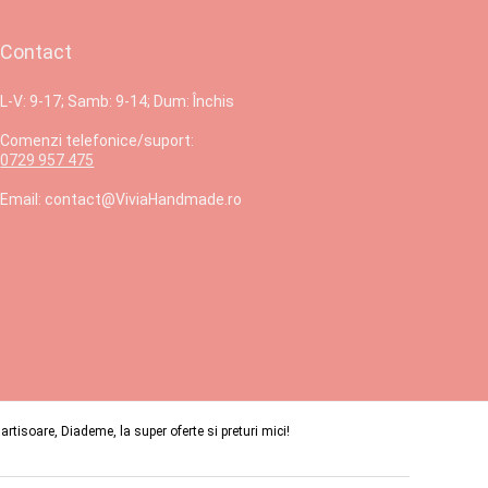
Contact
L-V: 9-17; Samb: 9-14; Dum: Închis
Comenzi telefonice/suport:
0729 957 475
Email: contact@ViviaHandmade.ro
isoare, Diademe, la super oferte si preturi mici!