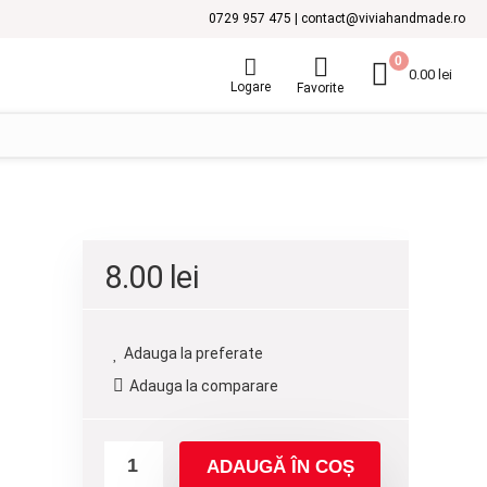
0729 957 475 | contact@viviahandmade.ro
0
0.00
lei
Logare
Favorite
8.00
lei
Adauga la preferate
Adauga la comparare
ADAUGĂ ÎN COȘ