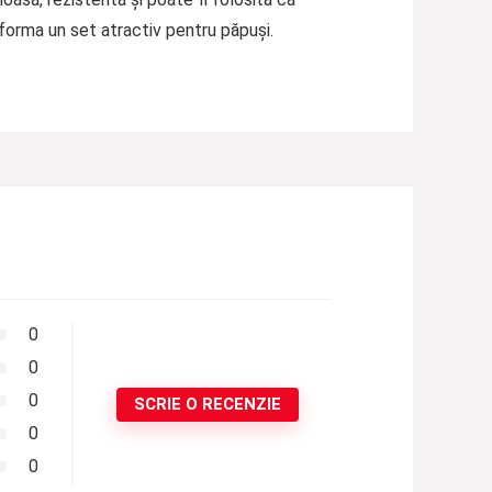
orma un set atractiv pentru păpuși.
0
0
0
SCRIE O RECENZIE
0
0