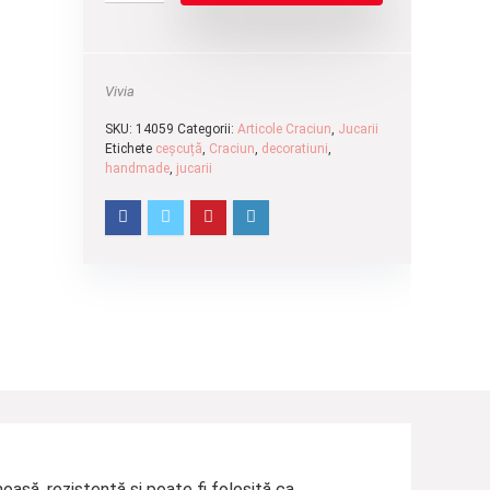
Vivia
SKU:
14059
Categorii:
Articole Craciun
,
Jucarii
Etichete
ceșcuță
,
Craciun
,
decoratiuni
,
handmade
,
jucarii
oasă, rezistentă și poate fi folosită ca