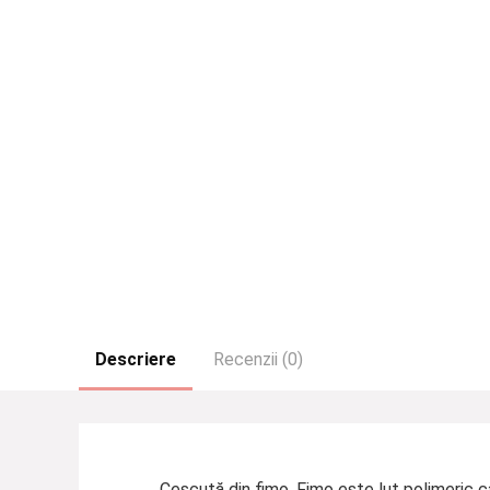
Descriere
Recenzii (0)
Ceșcuță din fimo. Fimo este lut polimeric c