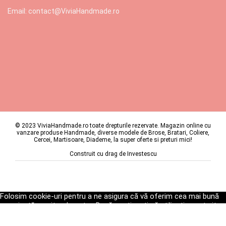
Email: contact@ViviaHandmade.ro
© 2023 ViviaHandmade.ro toate drepturile rezervate. Magazin online cu
vanzare produse Handmade, diverse modele de Brose, Bratari, Coliere,
Cercei, Martisoare, Diademe, la super oferte si preturi mici!
Construit cu drag de
Investescu
Folosim cookie-uri pentru a ne asigura că vă oferim cea mai bună
experiență pe site-ul nostru. Dacă continuați să utilizați acest site,
vom presupune că sunteți mulțumit de acesta.
Ok
Politica de Confidențialitate