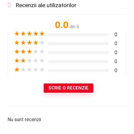
Recenzii ale utilizatorilor
0.0
din 5
★
★
★
★
★
0
★
★
★
★
★
0
★
★
★
★
★
0
★
★
★
★
★
0
★
★
★
★
★
0
SCRIE O RECENZIE
Nu sunt recenzii