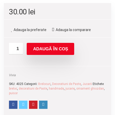
30.00
lei
Adauga la preferate
Adauga la comparare
ADAUGĂ ÎN COȘ
Vivia
SKU:
4025
Categorii:
Brelocuri
,
Decoratiuni de Paste
,
Jucarii
Etichete
breloc
,
decoratiuni de Paste
,
handmade
,
jucarie
,
ornament ghiozdan
,
puisor