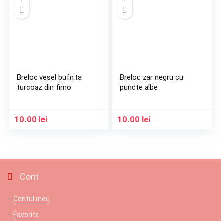
Breloc vesel bufnita
Breloc zar negru cu
turcoaz din fimo
puncte albe
10.00
lei
10.00
lei
Cont
Contul meu
Favorite