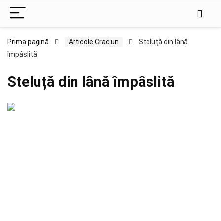
Prima pagină
Articole Craciun
Steluță din lână
împâslită
Steluță din lână împâslită