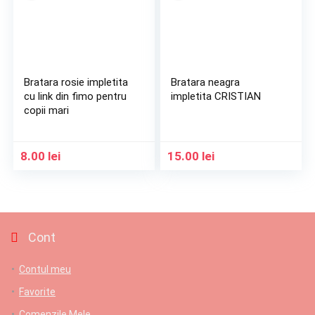
Bratara rosie impletita
Bratara neagra
cu link din fimo pentru
impletita CRISTIAN
copii mari
8.00
lei
15.00
lei
Cont
Contul meu
Favorite
Comenzile Mele