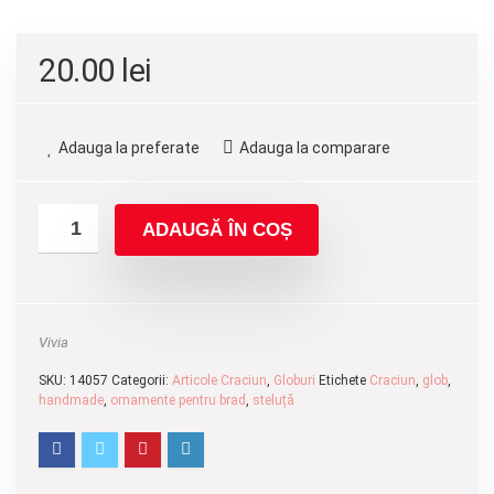
20.00
lei
Adauga la preferate
Adauga la comparare
ADAUGĂ ÎN COȘ
Vivia
SKU:
14057
Categorii:
Articole Craciun
,
Globuri
Etichete
Craciun
,
glob
,
handmade
,
ornamente pentru brad
,
steluță