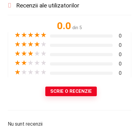
Recenzii ale utilizatorilor
0.0
din 5
★
★
★
★
★
0
★
★
★
★
★
0
★
★
★
★
★
0
★
★
★
★
★
0
★
★
★
★
★
0
SCRIE O RECENZIE
Nu sunt recenzii