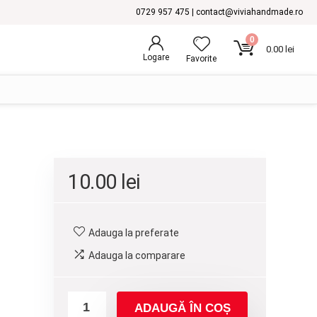
0729 957 475 | contact@viviahandmade.ro
0
0.00
lei
Logare
Favorite
10.00
lei
Adauga la preferate
Adauga la comparare
ADAUGĂ ÎN COȘ