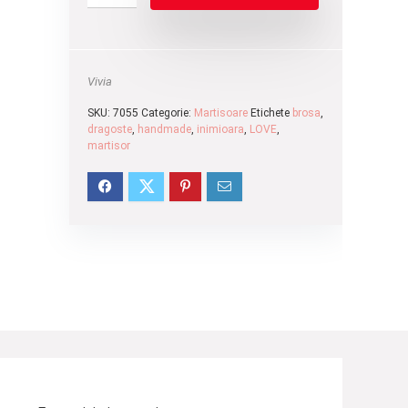
Vivia
SKU:
7055
Categorie:
Martisoare
Etichete
brosa
,
dragoste
,
handmade
,
inimioara
,
LOVE
,
martisor