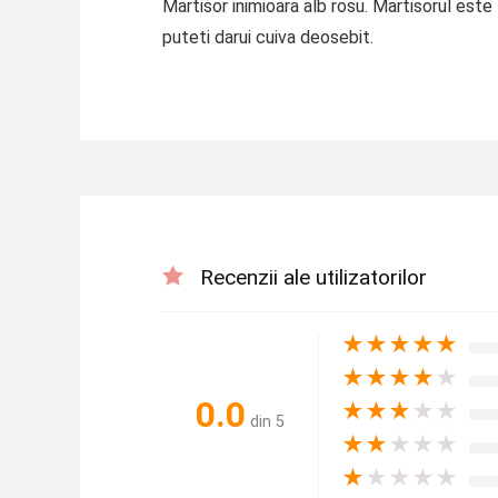
Martisor inimioara alb rosu. Martisorul este
puteti darui cuiva deosebit.
Recenzii ale utilizatorilor
★
★
★
★
★
★
★
★
★
★
0.0
★
★
★
★
★
din 5
★
★
★
★
★
★
★
★
★
★