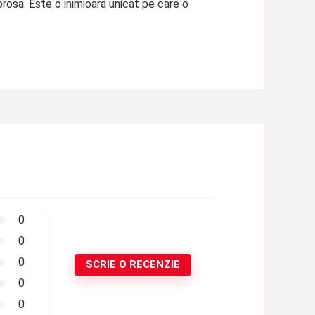
brosa. Este o inimioara unicat pe care o
0
0
0
SCRIE O RECENZIE
0
0