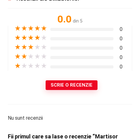
0.0
din 5
★
★
★
★
★
0
★
★
★
★
★
0
★
★
★
★
★
0
★
★
★
★
★
0
★
★
★
★
★
0
SCRIE O RECENZIE
Nu sunt recenzii
Fii primul care sa lase o recenzie “Martisor