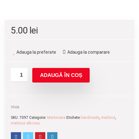
5.00
lei
Adauga la preferate
Adauga la comparare
ADAUGĂ ÎN COȘ
Vivia
SKU:
7097
Categorie:
Martisoare
Etichete
handmade
,
martisor
,
martisor alb rosu