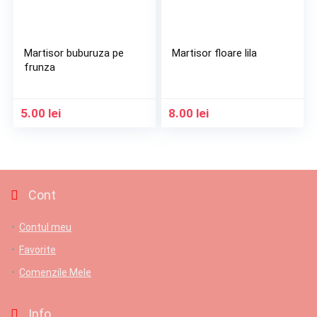
Martisor buburuza pe
Martisor floare lila
frunza
5.00
lei
8.00
lei
Cont
Contul meu
Favorite
Comenzile Mele
Info