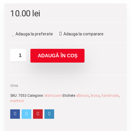
10.00
lei
Adauga la preferate
Adauga la comparare
ADAUGĂ ÎN COȘ
Vivia
SKU:
7053
Categorie:
Martisoare
Etichete
albinuta
,
brosa
,
handmade
,
martisor