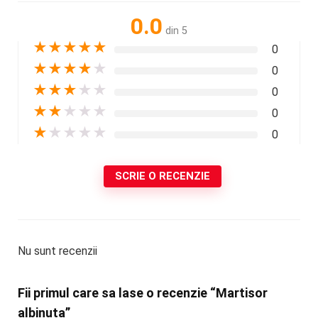
0.0
din 5
★
★
★
★
★
0
★
★
★
★
★
0
★
★
★
★
★
0
★
★
★
★
★
0
★
★
★
★
★
0
SCRIE O RECENZIE
Nu sunt recenzii
Fii primul care sa lase o recenzie “Martisor
albinuta”