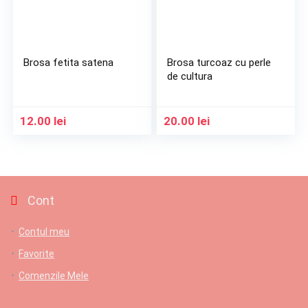
Brosa fetita satena
Brosa turcoaz cu perle
de cultura
12.00
lei
20.00
lei
Cont
Contul meu
Favorite
Comenzile Mele