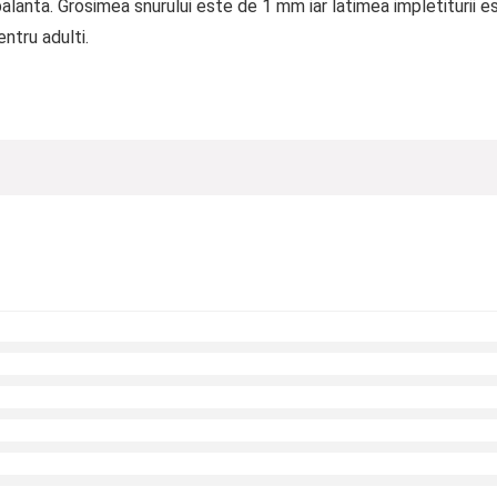
balanta. Grosimea snurului este de 1 mm iar latimea impletiturii
ntru adulti.