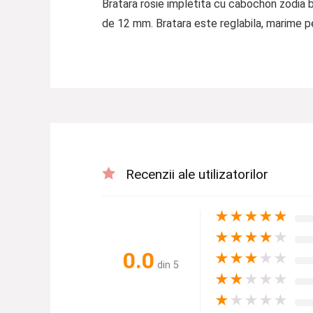
Bratara rosie impletita cu cabochon zodia 
de 12 mm. Bratara este reglabila, marime pe
Recenzii ale utilizatorilor
★
★
★
★
★
★
★
★
★
★
0.0
★
★
★
★
★
din 5
★
★
★
★
★
★
★
★
★
★