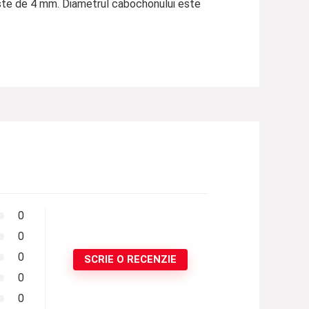
 este de 4 mm. Diametrul cabochonului este
0
0
0
SCRIE O RECENZIE
0
0