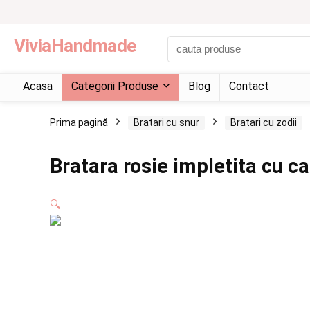
ViviaHandmade
Acasa
Categorii Produse
Blog
Contact
Prima pagină
Bratari cu snur
Bratari cu zodii
Bratara rosie impletita cu c
🔍