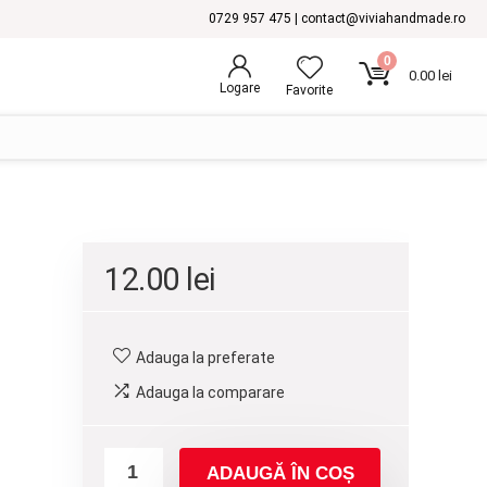
0729 957 475 | contact@viviahandmade.ro
0
0.00
lei
Logare
Favorite
12.00
lei
Adauga la preferate
Adauga la comparare
ADAUGĂ ÎN COȘ