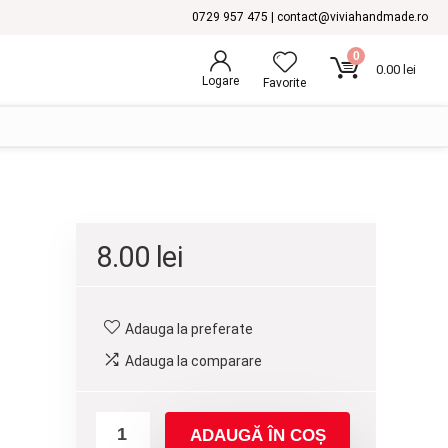
0729 957 475 | contact@viviahandmade.ro
0
0.00
lei
Logare
Favorite
8.00
lei
Adauga la preferate
Adauga la comparare
ADAUGĂ ÎN COȘ