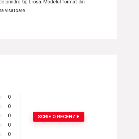
 de prindre tip brosa. Modelul format din
a visatoare.
0
0
0
SCRIE O RECENZIE
0
0