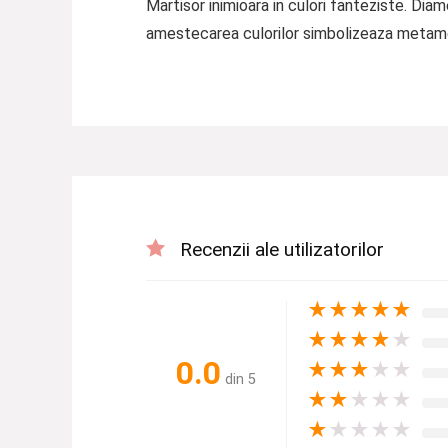
Martisor inimioara in culori fanteziste. Dia
amestecarea culorilor simbolizeaza metamorf
Recenzii ale utilizatorilor
★
★
★
★
★
★
★
★
★
★
0.0
★
★
★
★
★
din 5
★
★
★
★
★
★
★
★
★
★