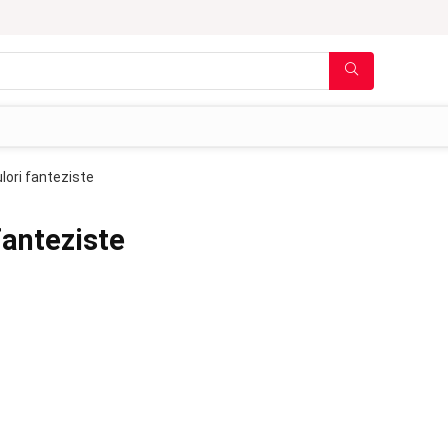
ulori fanteziste
fanteziste