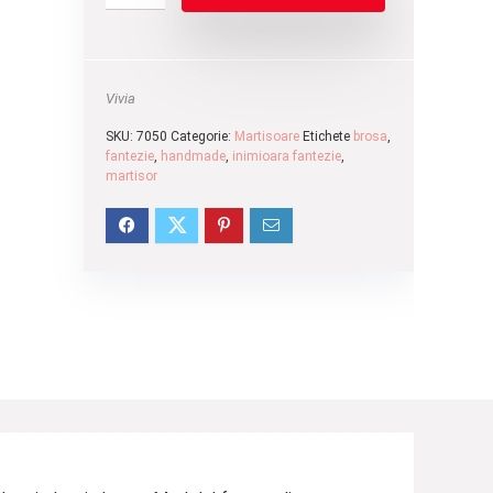
Vivia
SKU:
7050
Categorie:
Martisoare
Etichete
brosa
,
fantezie
,
handmade
,
inimioara fantezie
,
martisor