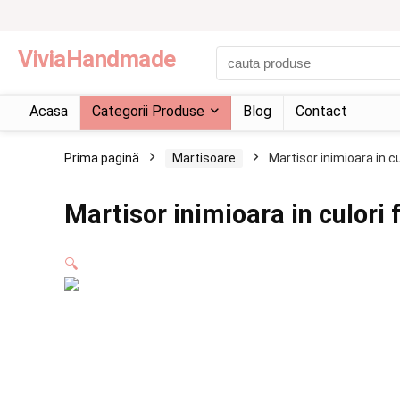
ViviaHandmade
Acasa
Categorii Produse
Blog
Contact
Prima pagină
Martisoare
Martisor inimioara in c
Martisor inimioara in culori 
🔍