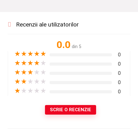
Recenzii ale utilizatorilor
0.0
din 5
★
★
★
★
★
0
★
★
★
★
★
0
★
★
★
★
★
0
★
★
★
★
★
0
★
★
★
★
★
0
SCRIE O RECENZIE