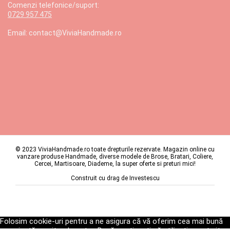
Comenzi telefonice/suport:
0729 957 475
Email: contact@ViviaHandmade.ro
© 2023 ViviaHandmade.ro toate drepturile rezervate. Magazin online cu
vanzare produse Handmade, diverse modele de Brose, Bratari, Coliere,
Cercei, Martisoare, Diademe, la super oferte si preturi mici!
Construit cu drag de
Investescu
Folosim cookie-uri pentru a ne asigura că vă oferim cea mai bună