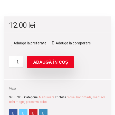
12.00
lei
Adauga la preferate
Adauga la comparare
ADAUGĂ ÎN COȘ
Vivia
SKU:
7035
Categorie:
Martisoare
Etichete
brosa
,
handmade
,
martisor
,
ochi magic
,
potcoava
,
trifoi