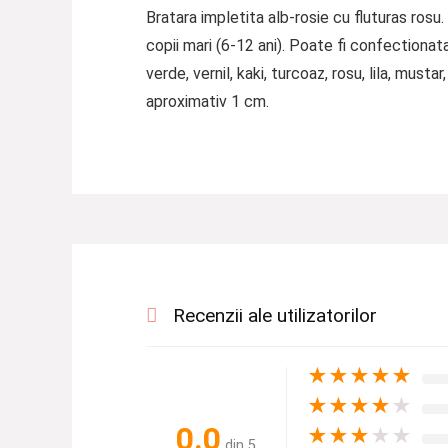
Bratara impletita alb-rosie cu fluturas ros
copii mari (6-12 ani). Poate fi confectionata
verde, vernil, kaki, turcoaz, rosu, lila, must
aproximativ 1 cm.
Recenzii ale utilizatorilor
★
★
★
★
★
★
★
★
★
★
0.0
★
★
★
★
★
din 5