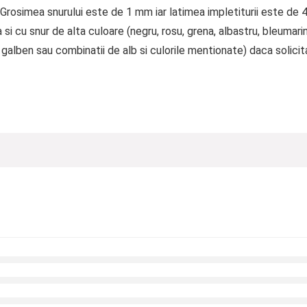
u. Grosimea snurului este de 1 mm iar latimea impletiturii este de
 si cu snur de alta culoare (negru, rosu, grena, albastru, bleumarin
ar, galben sau combinatii de alb si culorile mentionate) daca solici