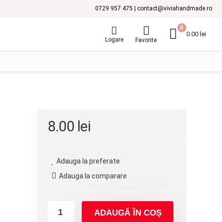
0729 957 475 | contact@viviahandmade.ro
0
0.00
lei
Logare
Favorite
8.00
lei
Adauga la preferate
Adauga la comparare
ADAUGĂ ÎN COȘ