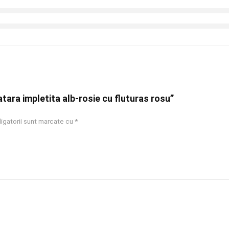
atara impletita alb-rosie cu fluturas rosu”
igatorii sunt marcate cu
*