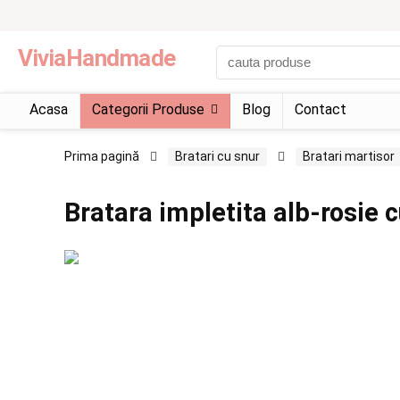
ViviaHandmade
Acasa
Categorii Produse
Blog
Contact
Prima pagină
Bratari cu snur
Bratari martisor
Bratara impletita alb-rosie c