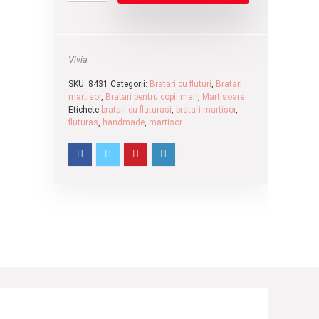
Vivia
SKU:
8431
Categorii:
Bratari cu fluturi
,
Bratari
martisor
,
Bratari pentru copii mari
,
Martisoare
Etichete
bratari cu fluturasi
,
bratari martisor
,
fluturas
,
handmade
,
martisor