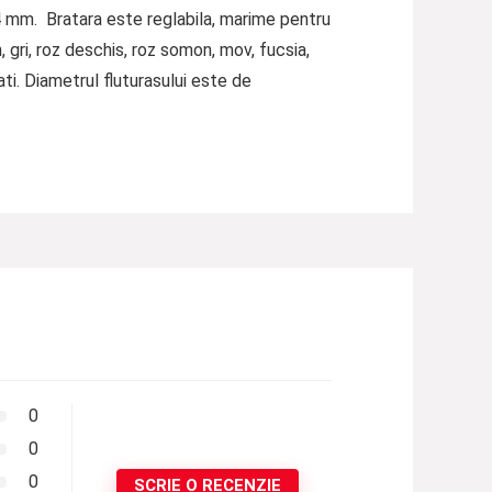
 4 mm. Bratara este reglabila, marime pentru
, gri, roz deschis, roz somon, mov, fucsia,
tati. Diametrul fluturasului este de
0
0
0
SCRIE O RECENZIE