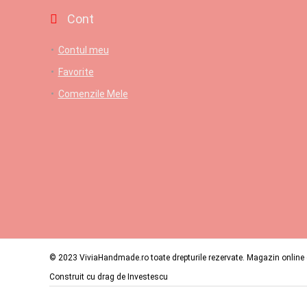
Cont
Contul meu
Favorite
Comenzile Mele
© 2023 ViviaHandmade.ro toate drepturile rezervate. Magazin online c
Construit cu drag de
Investescu