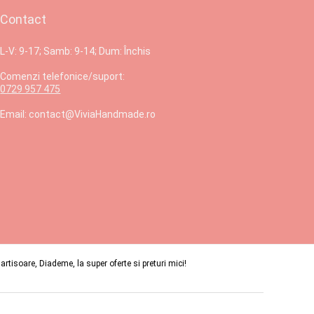
Contact
L-V: 9-17; Samb: 9-14; Dum: Închis
Comenzi telefonice/suport:
0729 957 475
Email: contact@ViviaHandmade.ro
isoare, Diademe, la super oferte si preturi mici!