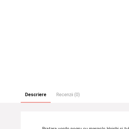
Descriere
Recenzii (0)
Bratara verde negru cu margele Heishi si tu