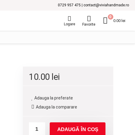
0729 957 475 | contact@viviahandmade.ro
0
0.00
lei
Logare
Favorite
10.00
lei
Adauga la preferate
Adauga la comparare
ADAUGĂ ÎN COȘ