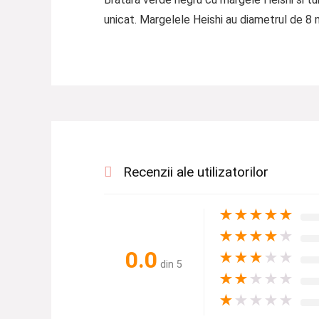
unicat. Margelele Heishi au diametrul de 8
Recenzii ale utilizatorilor
★
★
★
★
★
★
★
★
★
★
0.0
★
★
★
★
★
din 5
★
★
★
★
★
★
★
★
★
★