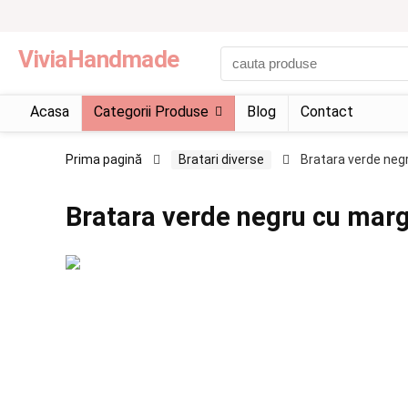
ViviaHandmade
Acasa
Categorii Produse
Blog
Contact
Prima pagină
Bratari diverse
Bratara verde negr
Bratara verde negru cu marge