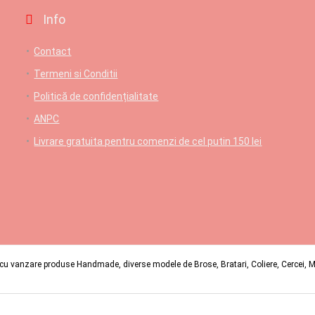
Info
Contact
Termeni si Conditii
Politică de confidențialitate
ANPC
Livrare gratuita pentru comenzi de cel putin 150 lei
u vanzare produse Handmade, diverse modele de Brose, Bratari, Coliere, Cercei, Mart