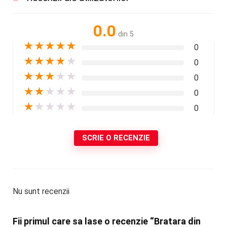
0.0
din 5
★
★
★
★
★
0
★
★
★
★
★
0
★
★
★
★
★
0
★
★
★
★
★
0
★
★
★
★
★
0
SCRIE O RECENZIE
Nu sunt recenzii
Fii primul care sa lase o recenzie “Bratara din