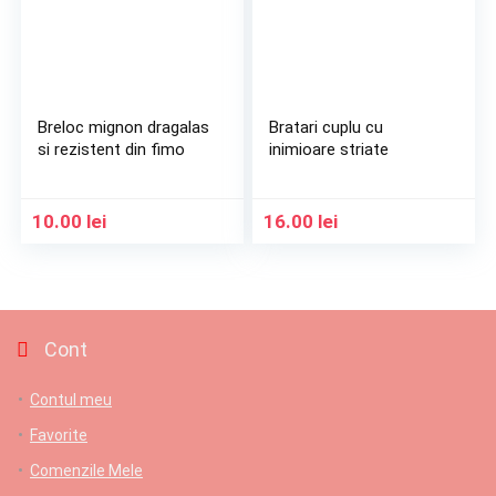
Breloc mignon dragalas
Bratari cuplu cu
si rezistent din fimo
inimioare striate
10.00
lei
16.00
lei
Cont
Contul meu
Favorite
Comenzile Mele