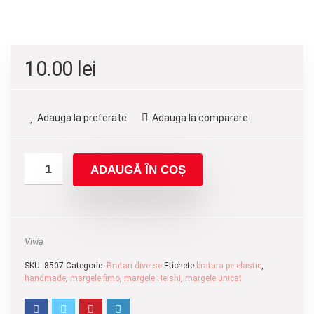
10.00
lei
Adauga la preferate
Adauga la comparare
ADAUGĂ ÎN COȘ
Vivia
SKU:
8507
Categorie:
Bratari diverse
Etichete
bratara pe elastic
,
handmade
,
margele fimo
,
margele Heishi
,
margele unicat