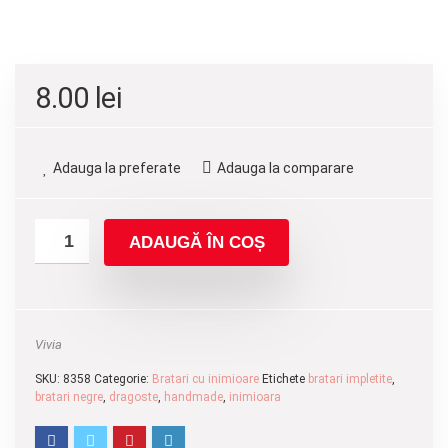
8.00
lei
Adauga la preferate
Adauga la comparare
ADAUGĂ ÎN COȘ
Vivia
SKU:
8358
Categorie:
Bratari cu inimioare
Etichete
bratari impletite
,
bratari negre
,
dragoste
,
handmade
,
inimioara