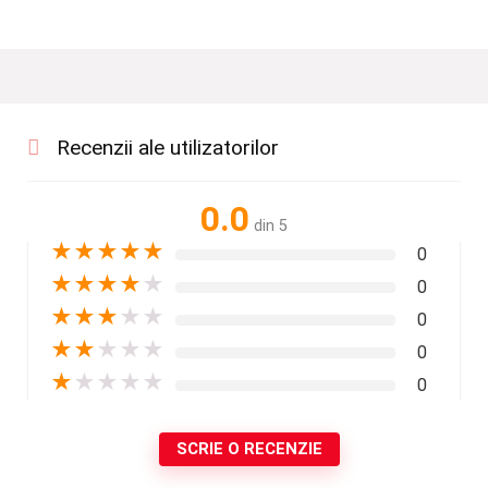
Recenzii ale utilizatorilor
0.0
din 5
★
★
★
★
★
0
★
★
★
★
★
0
★
★
★
★
★
0
★
★
★
★
★
0
★
★
★
★
★
0
SCRIE O RECENZIE