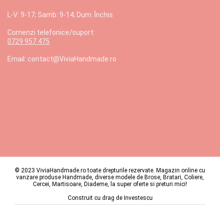
L-V: 9-17; Samb: 9-14; Dum: Închis
Comenzi telefonice/suport:
0729 957 475
Email: contact@ViviaHandmade.ro
© 2023 ViviaHandmade.ro toate drepturile rezervate. Magazin online cu
vanzare produse Handmade, diverse modele de Brose, Bratari, Coliere,
Cercei, Martisoare, Diademe, la super oferte si preturi mici!
Construit cu drag de
Investescu