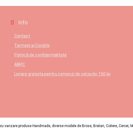
Info
Contact
Termeni si Conditii
Politică de confidențialitate
ANPC
Livrare gratuita pentru comenzi de cel putin 150 lei
u vanzare produse Handmade, diverse modele de Brose, Bratari, Coliere, Cercei, Mart