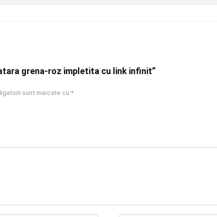
atara grena-roz impletita cu link infinit”
igatorii sunt marcate cu
*