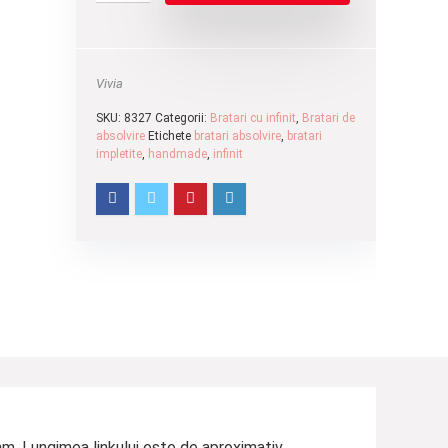
Vivia
SKU:
8327
Categorii:
Bratari cu infinit
,
Bratari de
absolvire
Etichete
bratari absolvire
,
bratari
impletite
,
handmade
,
infinit
 mm. Lungimea linkului este de aproximativ