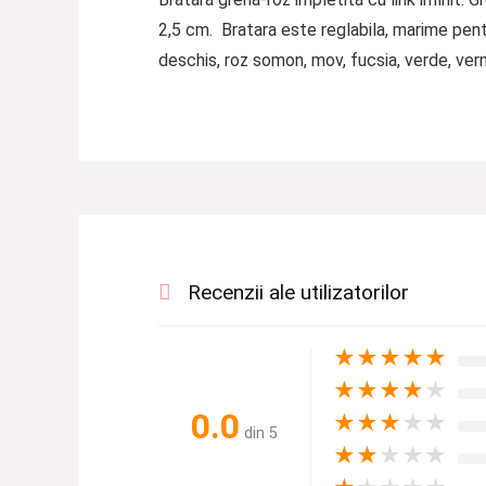
2,5 cm. Bratara este reglabila, marime pentru
deschis, roz somon, mov, fucsia, verde, vernil
Recenzii ale utilizatorilor
★
★
★
★
★
★
★
★
★
★
0.0
★
★
★
★
★
din 5
★
★
★
★
★