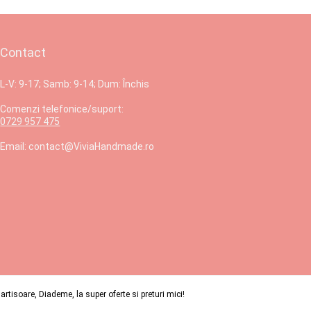
Contact
L-V: 9-17; Samb: 9-14; Dum: Închis
Comenzi telefonice/suport:
0729 957 475
Email: contact@ViviaHandmade.ro
isoare, Diademe, la super oferte si preturi mici!