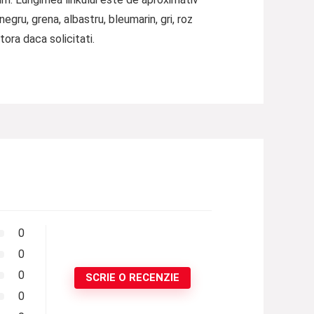
egru, grena, albastru, bleumarin, gri, roz
tora daca solicitati.
0
0
0
SCRIE O RECENZIE
0