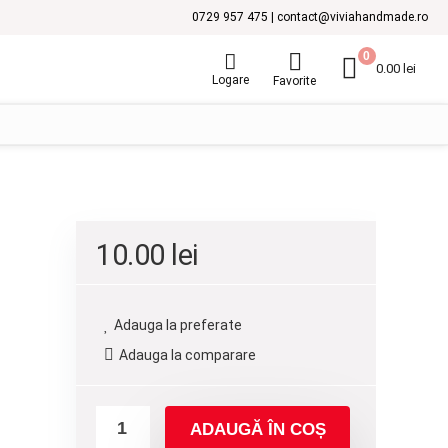
0729 957 475 | contact@viviahandmade.ro
0
0.00
lei
Logare
Favorite
10.00
lei
Adauga la preferate
Adauga la comparare
ADAUGĂ ÎN COȘ