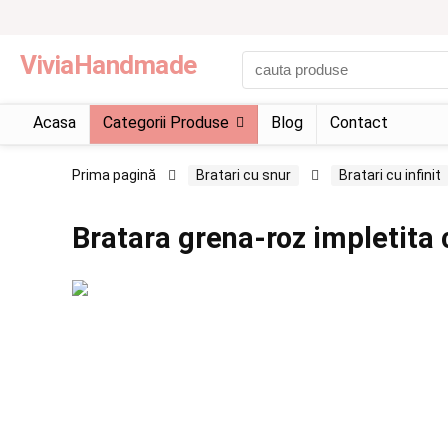
ViviaHandmade
Acasa
Categorii Produse
Blog
Contact
Prima pagină
Bratari cu snur
Bratari cu infinit
Bratara grena-roz impletita c