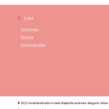
Cont
Contul meu
Favorite
Comenzile Mele
© 2023 ViviaHandmade.ro toate drepturile rezervate. Magazin online c