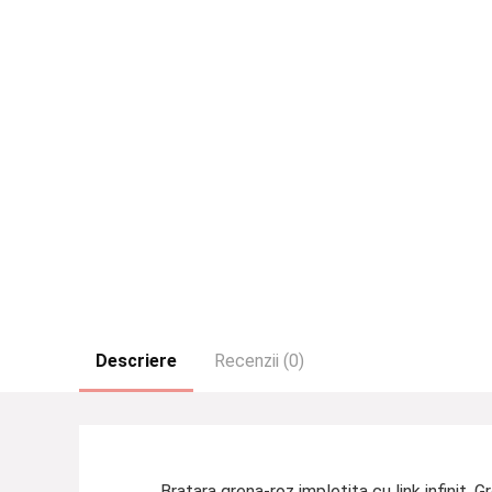
Descriere
Recenzii (0)
Bratara grena-roz impletita cu link infinit.