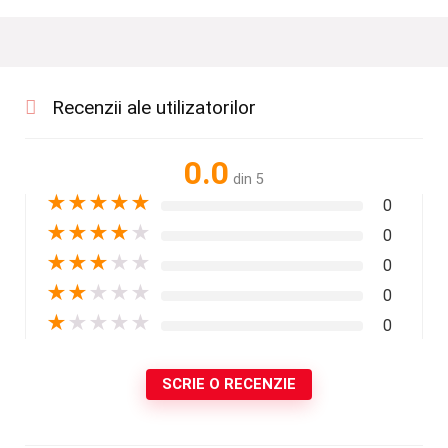
Recenzii ale utilizatorilor
0.0
din 5
★
★
★
★
★
0
★
★
★
★
★
0
★
★
★
★
★
0
★
★
★
★
★
0
★
★
★
★
★
0
SCRIE O RECENZIE