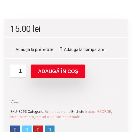
15.00
lei
Adauga la preferate
Adauga la comparare
ADAUGĂ ÎN COȘ
Vivia
SKU:
8293
Categorie:
Bratari cu nume
Etichete
bratara GEORGE
,
bratara neagra
,
bratari cu nume
,
handmade