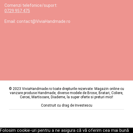
Comenzi telefonice/suport:
0729 957 475
Email: contact@ViviaHandmade.ro
© 2023 ViviaHandmade.ro toate drepturile rezervate. Magazin online cu
vanzare produse Handmade, diverse modele de Brose, Bratari, Coliere,
Cercei, Martisoare, Diademe, la super oferte si preturi mici!
Construit cu drag de
Investescu
Folosim cookie-uri pentru a ne asigura că vă oferim cea mai bună