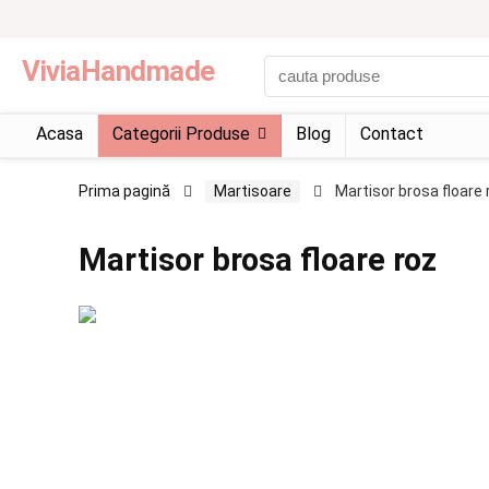
ViviaHandmade
Acasa
Categorii Produse
Blog
Contact
Prima pagină
Martisoare
Martisor brosa floare 
Martisor brosa floare roz