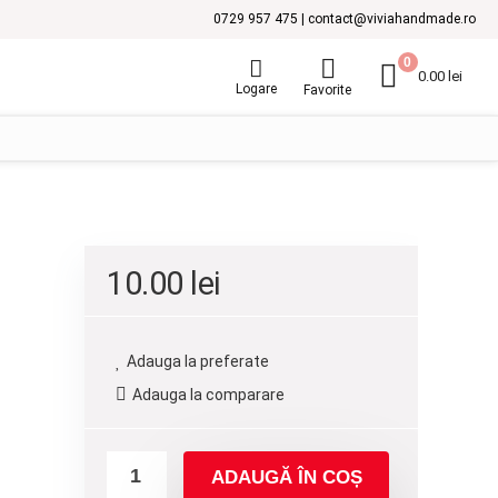
0729 957 475 | contact@viviahandmade.ro
0
0.00
lei
Logare
Favorite
10.00
lei
Adauga la preferate
Adauga la comparare
ADAUGĂ ÎN COȘ