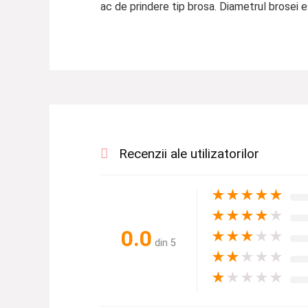
ac de prindere tip brosa. Diametrul brosei 
Recenzii ale utilizatorilor
★
★
★
★
★
★
★
★
★
★
0.0
★
★
★
★
★
din 5
★
★
★
★
★
★
★
★
★
★