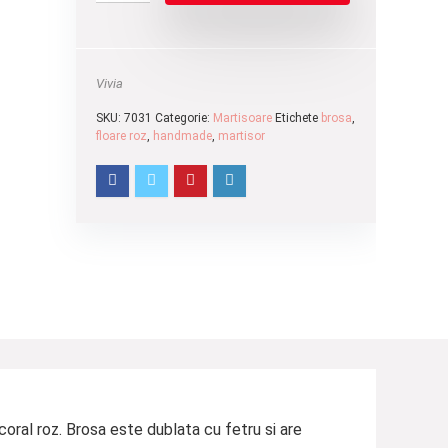
Vivia
SKU:
7031
Categorie:
Martisoare
Etichete
brosa
,
floare roz
,
handmade
,
martisor
oral roz. Brosa este dublata cu fetru si are