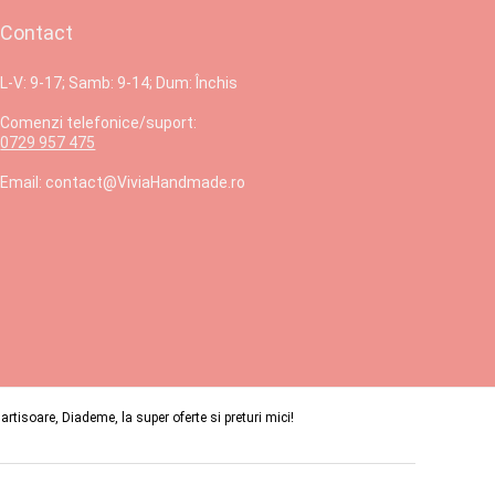
Contact
L-V: 9-17; Samb: 9-14; Dum: Închis
Comenzi telefonice/suport:
0729 957 475
Email: contact@ViviaHandmade.ro
isoare, Diademe, la super oferte si preturi mici!