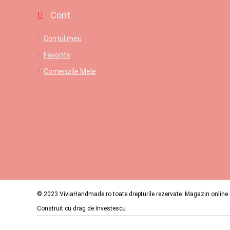
Cont
Contul meu
Favorite
Comenzile Mele
© 2023 ViviaHandmade.ro toate drepturile rezervate. Magazin online c
Construit cu drag de
Investescu