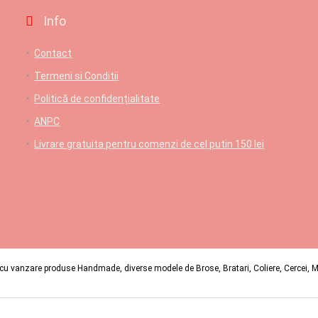
Info
Contact
Termeni si Conditii
Politică de confidențialitate
ANPC
Livrare gratuita pentru comenzi de cel putin 150 lei
u vanzare produse Handmade, diverse modele de Brose, Bratari, Coliere, Cercei, Mart