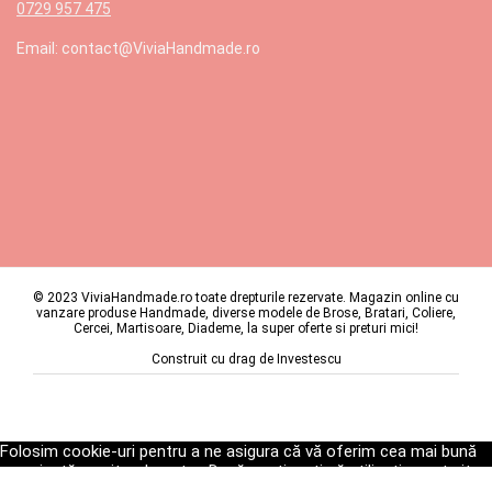
0729 957 475
Email: contact@ViviaHandmade.ro
© 2023 ViviaHandmade.ro toate drepturile rezervate. Magazin online cu
vanzare produse Handmade, diverse modele de Brose, Bratari, Coliere,
Cercei, Martisoare, Diademe, la super oferte si preturi mici!
Construit cu drag de
Investescu
Folosim cookie-uri pentru a ne asigura că vă oferim cea mai bună
experiență pe site-ul nostru. Dacă continuați să utilizați acest site,
vom presupune că sunteți mulțumit de acesta.