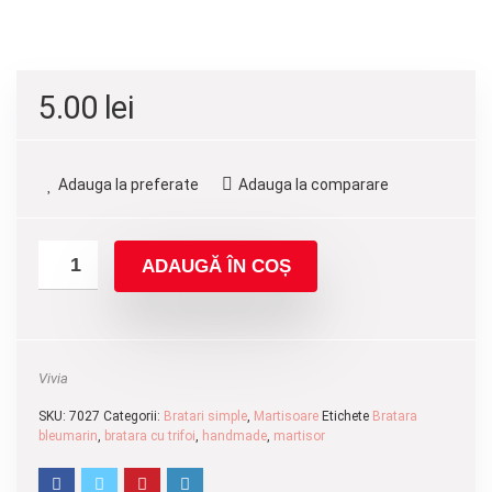
5.00
lei
Adauga la preferate
Adauga la comparare
ADAUGĂ ÎN COȘ
Vivia
SKU:
7027
Categorii:
Bratari simple
,
Martisoare
Etichete
Bratara
bleumarin
,
bratara cu trifoi
,
handmade
,
martisor