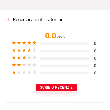
Recenzii ale utilizatorilor
0.0
din 5
★
★
★
★
★
0
★
★
★
★
★
0
★
★
★
★
★
0
★
★
★
★
★
0
★
★
★
★
★
0
SCRIE O RECENZIE