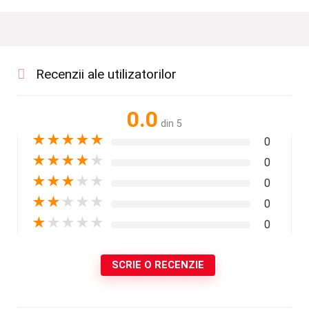
Recenzii ale utilizatorilor
0.0
din 5
★
★
★
★
★
0
★
★
★
★
★
0
★
★
★
★
★
0
★
★
★
★
★
0
★
★
★
★
★
0
SCRIE O RECENZIE