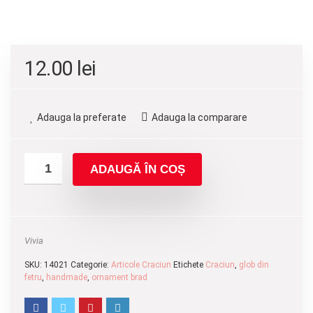
12.00
lei
Adauga la preferate
Adauga la comparare
ADAUGĂ ÎN COȘ
Vivia
SKU:
14021
Categorie:
Articole Craciun
Etichete
Craciun
,
glob din
fetru
,
handmade
,
ornament brad