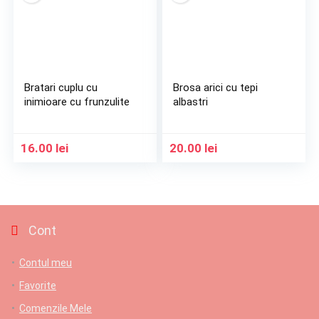
Bratari cuplu cu
Brosa arici cu tepi
inimioare cu frunzulite
albastri
16.00
lei
20.00
lei
Cont
Contul meu
Favorite
Comenzile Mele