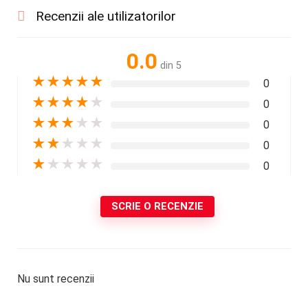
Recenzii ale utilizatorilor
0.0
din 5
★
★
★
★
★
0
★
★
★
★
★
0
★
★
★
★
★
0
★
★
★
★
★
0
★
★
★
★
★
0
SCRIE O RECENZIE
Nu sunt recenzii