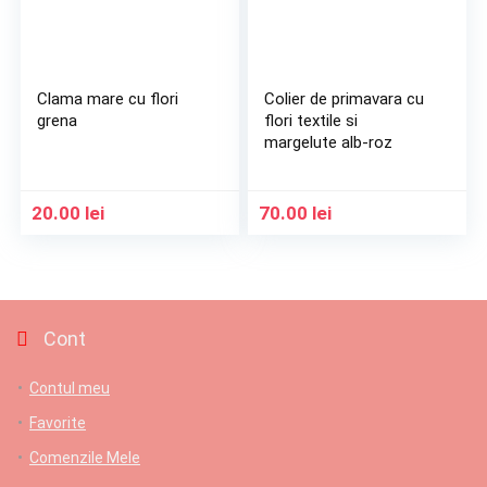
Clama mare cu flori
Colier de primavara cu
grena
flori textile si
margelute alb-roz
20.00
lei
70.00
lei
Cont
Contul meu
Favorite
Comenzile Mele