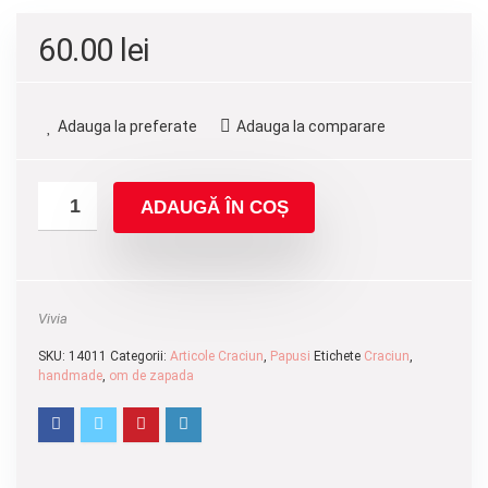
60.00
lei
Adauga la preferate
Adauga la comparare
ADAUGĂ ÎN COȘ
Vivia
SKU:
14011
Categorii:
Articole Craciun
,
Papusi
Etichete
Craciun
,
handmade
,
om de zapada