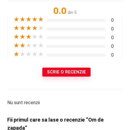
0.0
din 5
★
★
★
★
★
0
★
★
★
★
★
0
★
★
★
★
★
0
★
★
★
★
★
0
★
★
★
★
★
0
SCRIE O RECENZIE
Nu sunt recenzii
Fii primul care sa lase o recenzie “Om de
zapada”