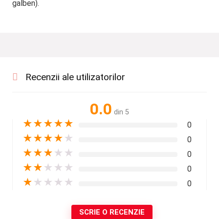
galben).
Recenzii ale utilizatorilor
0.0
din 5
★
★
★
★
★
0
★
★
★
★
★
0
★
★
★
★
★
0
★
★
★
★
★
0
★
★
★
★
★
0
SCRIE O RECENZIE