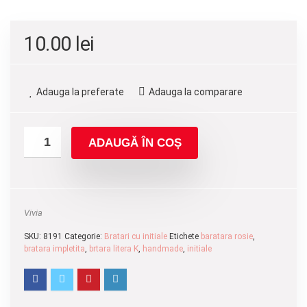
10.00
lei
Adauga la preferate
Adauga la comparare
ADAUGĂ ÎN COȘ
Vivia
SKU:
8191
Categorie:
Bratari cu initiale
Etichete
baratara rosie
,
bratara impletita
,
brtara litera K
,
handmade
,
initiale