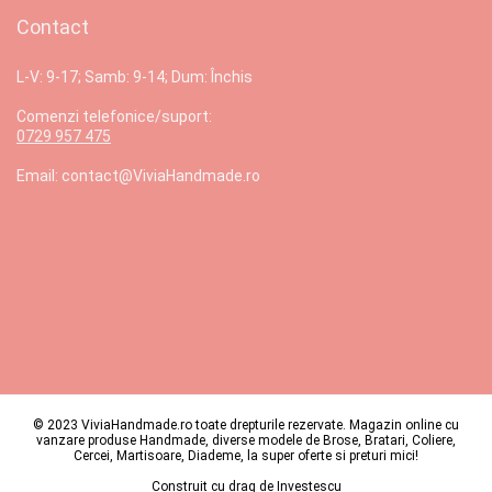
Contact
L-V: 9-17; Samb: 9-14; Dum: Închis
Comenzi telefonice/suport:
0729 957 475
Email: contact@ViviaHandmade.ro
© 2023 ViviaHandmade.ro toate drepturile rezervate. Magazin online cu
vanzare produse Handmade, diverse modele de Brose, Bratari, Coliere,
Cercei, Martisoare, Diademe, la super oferte si preturi mici!
Construit cu drag de
Investescu