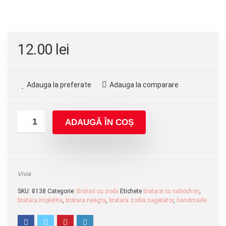
12.00
lei
Adauga la preferate
Adauga la comparare
ADAUGĂ ÎN COȘ
Vivia
SKU:
8138
Categorie:
Bratari cu zodii
Etichete
bratara cu cabochon
,
bratara impletita
,
bratara neagra
,
bratara zodia sagetator
,
handmade