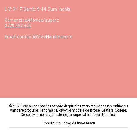
L-V: 9-17; Samb: 9-14; Dum: Închis
Comenzi telefonice/suport:
0729 957 475
Email: contact@ViviaHandmade.ro
© 2023 ViviaHandmade.ro toate drepturile rezervate. Magazin online cu
vanzare produse Handmade, diverse modele de Brose, Bratari, Coliere,
Cercei, Martisoare, Diademe, la super oferte si preturi mici!
Construit cu drag de
Investescu