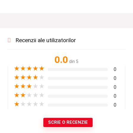
Recenzii ale utilizatorilor
0.0
din 5
★
★
★
★
★
0
★
★
★
★
★
0
★
★
★
★
★
0
★
★
★
★
★
0
★
★
★
★
★
0
SCRIE O RECENZIE