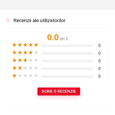
Recenzii ale utilizatorilor
0.0
din 5
★
★
★
★
★
0
★
★
★
★
★
0
★
★
★
★
★
0
★
★
★
★
★
0
★
★
★
★
★
0
SCRIE O RECENZIE