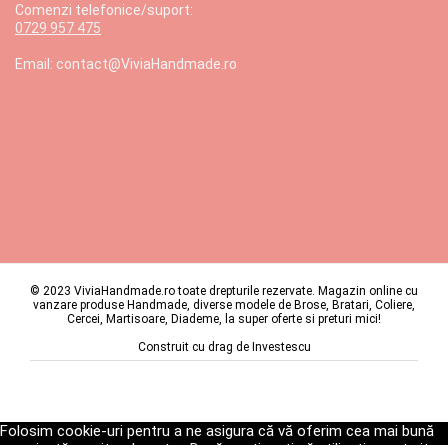
Comenzi telefonice/suport:
0729 957 475
Email: contact@ViviaHandmade.ro
© 2023 ViviaHandmade.ro toate drepturile rezervate. Magazin online cu
vanzare produse Handmade, diverse modele de Brose, Bratari, Coliere,
Cercei, Martisoare, Diademe, la super oferte si preturi mici!
Construit cu drag de
Investescu
Folosim cookie-uri pentru a ne asigura că vă oferim cea mai bună