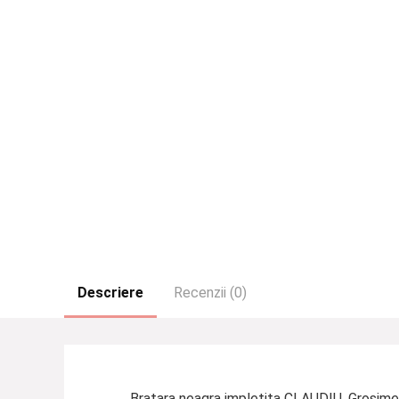
Descriere
Recenzii (0)
Bratara neagra impletita CLAUDIU. Grosimea