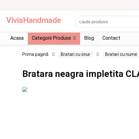
ViviaHandmade
Acasa
Categorii Produse
Blog
Contact
Prima pagină
Bratari cu snur
Bratari cu nume
Bratara neagra impletita C