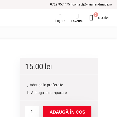
0729 957 475 | contact@viviahandmade.ro
0
0.00
lei
Logare
Favorite
15.00
lei
Adauga la preferate
Adauga la comparare
ADAUGĂ ÎN COȘ