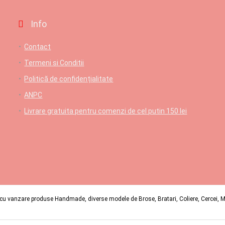
Info
Contact
Termeni si Conditii
Politică de confidențialitate
ANPC
Livrare gratuita pentru comenzi de cel putin 150 lei
u vanzare produse Handmade, diverse modele de Brose, Bratari, Coliere, Cercei, Mart