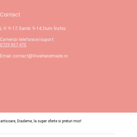
Contact
L-V: 9-17; Samb: 9-14; Dum: Închis
Comenzi telefonice/suport:
0729 957 475
Email: contact@ViviaHandmade.ro
isoare, Diademe, la super oferte si preturi mici!