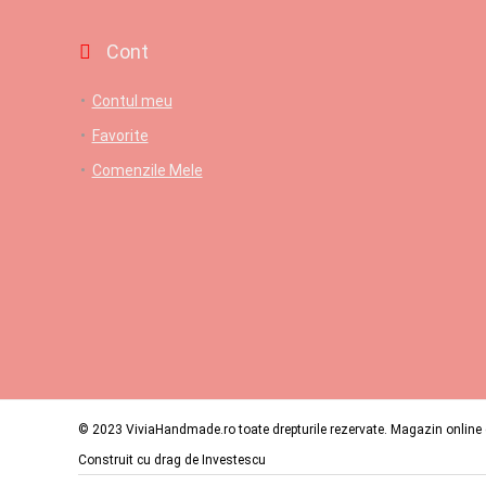
Cont
Contul meu
Favorite
Comenzile Mele
© 2023 ViviaHandmade.ro toate drepturile rezervate. Magazin online c
Construit cu drag de
Investescu