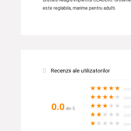
este reglabila, marime pentru adulti.
Recenzii ale utilizatorilor
★
★
★
★
★
★
★
★
★
★
0.0
★
★
★
★
★
din 5
★
★
★
★
★
★
★
★
★
★