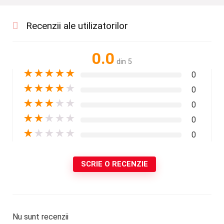
Recenzii ale utilizatorilor
0.0
din 5
★
★
★
★
★
0
★
★
★
★
★
0
★
★
★
★
★
0
★
★
★
★
★
0
★
★
★
★
★
0
SCRIE O RECENZIE
Nu sunt recenzii