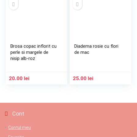
Brosa copac inflorit cu
Diadema rosie cu flori
perle si margele de
de mac
nisip alb-roz
20.00
lei
25.00
lei
Cont
Contul meu