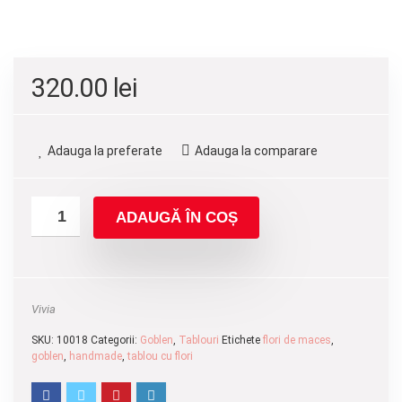
320.00
lei
Adauga la preferate
Adauga la comparare
ADAUGĂ ÎN COȘ
Vivia
SKU:
10018
Categorii:
Goblen
,
Tablouri
Etichete
flori de maces
,
goblen
,
handmade
,
tablou cu flori