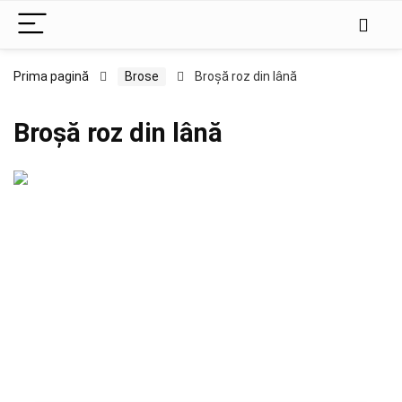
Prima pagină
Brose
Broșă roz din lână
Broșă roz din lână