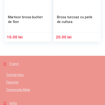
Martisor brosa buchet
Brosa turcoaz cu perle
de flori
de cultura
10.00
lei
20.00
lei
Cont
Contul meu
Favorite
Comenzile Mele
Info