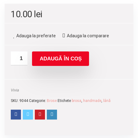
10.00
lei
Adauga la preferate
Adauga la comparare
ADAUGĂ ÎN COȘ
Vivia
SKU:
9044
Categorie:
Brose
Etichete
brosa
,
handmade
,
lână