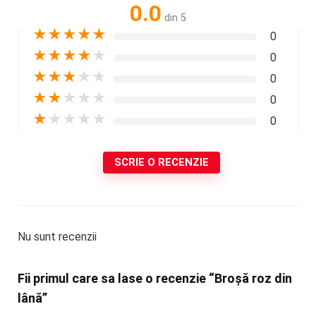
0.0
din 5
★
★
★
★
★
0
★
★
★
★
★
0
★
★
★
★
★
0
★
★
★
★
★
0
★
★
★
★
★
0
SCRIE O RECENZIE
Nu sunt recenzii
Fii primul care sa lase o recenzie “Broșă roz din
lână”