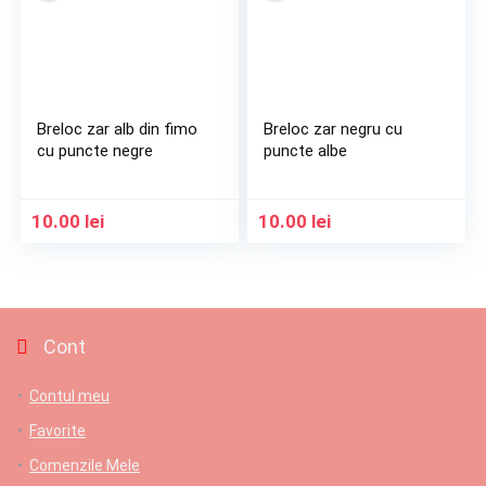
Breloc zar alb din fimo
Breloc zar negru cu
cu puncte negre
puncte albe
10.00
lei
10.00
lei
Cont
Contul meu
Favorite
Comenzile Mele