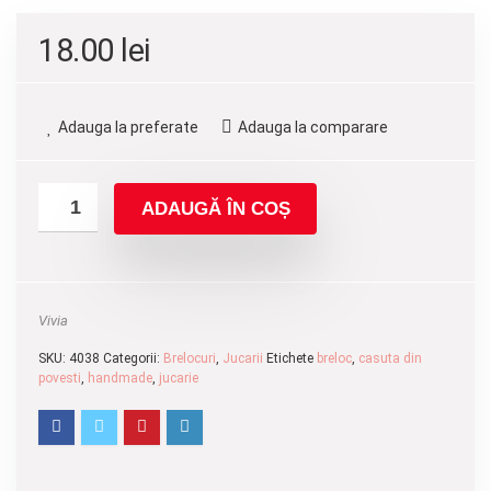
18.00
lei
Adauga la preferate
Adauga la comparare
ADAUGĂ ÎN COȘ
Vivia
SKU:
4038
Categorii:
Brelocuri
,
Jucarii
Etichete
breloc
,
casuta din
povesti
,
handmade
,
jucarie