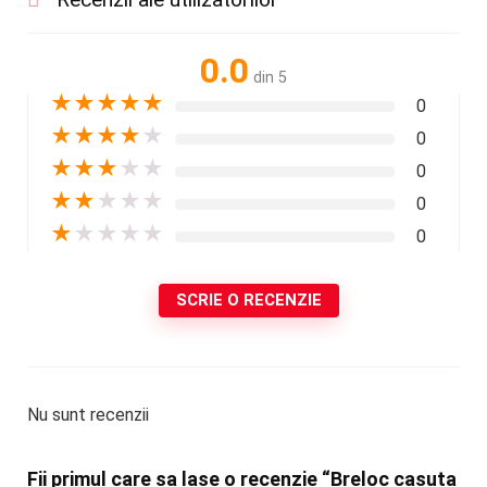
0.0
din 5
★
★
★
★
★
0
★
★
★
★
★
0
★
★
★
★
★
0
★
★
★
★
★
0
★
★
★
★
★
0
SCRIE O RECENZIE
Nu sunt recenzii
Fii primul care sa lase o recenzie “Breloc casuta