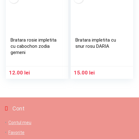
Bratara rosie impletita
Bratara impletita cu
cu cabochon zodia
snur rosu DARIA
gemeni
12.00
lei
15.00
lei
Cont
Contul meu
Favorite