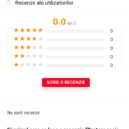
Recenzii ale utilizatorilor
0.0
din 5
★
★
★
★
★
0
★
★
★
★
★
0
★
★
★
★
★
0
★
★
★
★
★
0
★
★
★
★
★
0
SCRIE O RECENZIE
Nu sunt recenzii