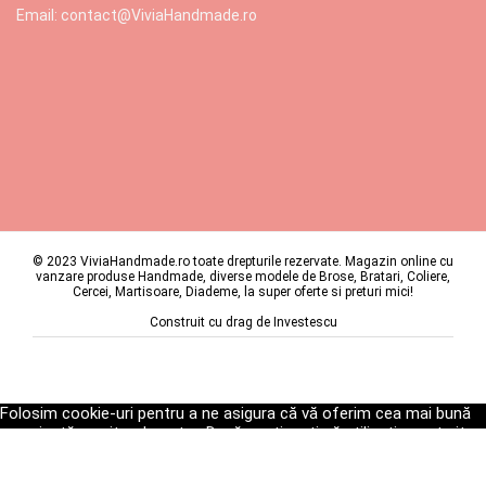
Email: contact@ViviaHandmade.ro
© 2023 ViviaHandmade.ro toate drepturile rezervate. Magazin online cu
vanzare produse Handmade, diverse modele de Brose, Bratari, Coliere,
Cercei, Martisoare, Diademe, la super oferte si preturi mici!
Construit cu drag de
Investescu
Folosim cookie-uri pentru a ne asigura că vă oferim cea mai bună
experiență pe site-ul nostru. Dacă continuați să utilizați acest site,
vom presupune că sunteți mulțumit de acesta.
Ok
Politica de Confidențialitate