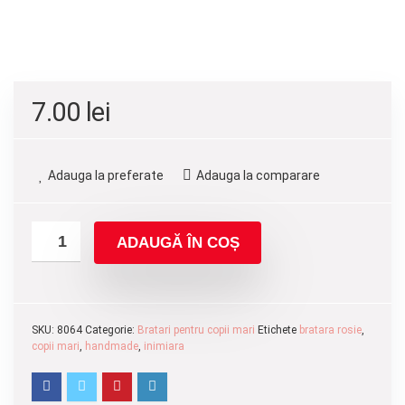
7.00
lei
Adauga la preferate
Adauga la comparare
ADAUGĂ ÎN COȘ
SKU:
8064
Categorie:
Bratari pentru copii mari
Etichete
bratara rosie
,
copii mari
,
handmade
,
inimiara