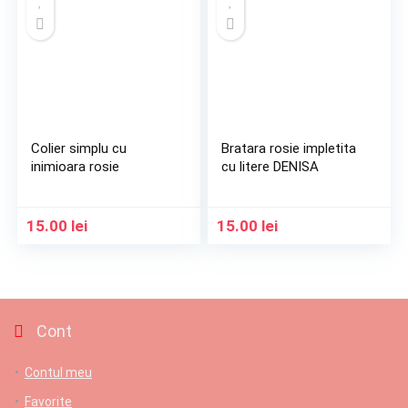
Colier simplu cu
Bratara rosie impletita
inimioara rosie
cu litere DENISA
15.00
lei
15.00
lei
Cont
Contul meu
Favorite