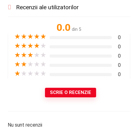
Recenzii ale utilizatorilor
0.0
din 5
★
★
★
★
★
0
★
★
★
★
★
0
★
★
★
★
★
0
★
★
★
★
★
0
★
★
★
★
★
0
SCRIE O RECENZIE
Nu sunt recenzii