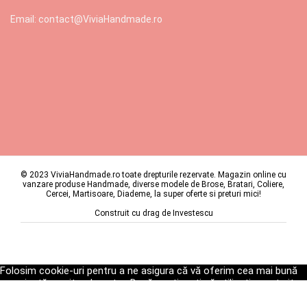
Email: contact@ViviaHandmade.ro
© 2023 ViviaHandmade.ro toate drepturile rezervate. Magazin online cu
vanzare produse Handmade, diverse modele de Brose, Bratari, Coliere,
Cercei, Martisoare, Diademe, la super oferte si preturi mici!
Construit cu drag de
Investescu
Folosim cookie-uri pentru a ne asigura că vă oferim cea mai bună
experiență pe site-ul nostru. Dacă continuați să utilizați acest site,
vom presupune că sunteți mulțumit de acesta.
Ok