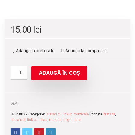
15.00
lei
Adauga la preferate
Adauga la comparare
ADAUGĂ ÎN COȘ
Vivia
SKU:
8027
Categorie:
Bratari cu linkuri muzicale
Etichete
bratara
,
cheia sol
,
link cu stras
,
muzica
,
negru
,
snur