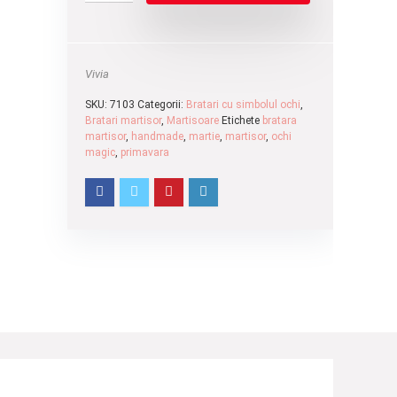
Vivia
SKU:
7103
Categorii:
Bratari cu simbolul ochi
,
Bratari martisor
,
Martisoare
Etichete
bratara
martisor
,
handmade
,
martie
,
martisor
,
ochi
magic
,
primavara