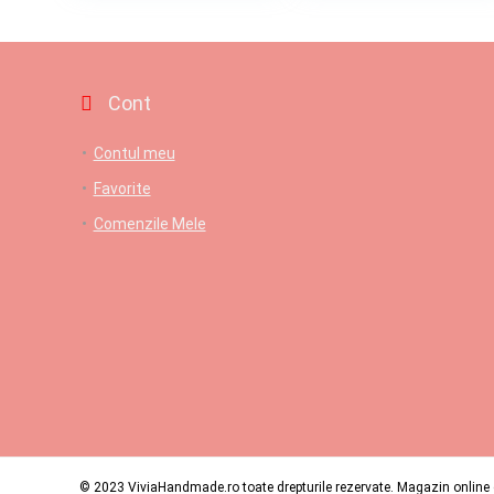
Cont
Contul meu
Favorite
Comenzile Mele
© 2023 ViviaHandmade.ro toate drepturile rezervate. Magazin online c