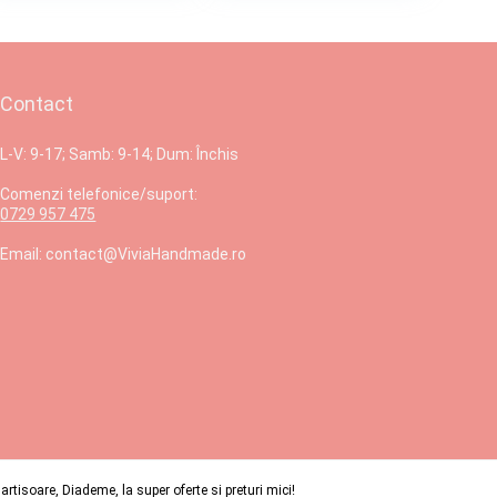
Contact
L-V: 9-17; Samb: 9-14; Dum: Închis
Comenzi telefonice/suport:
0729 957 475
Email: contact@ViviaHandmade.ro
isoare, Diademe, la super oferte si preturi mici!