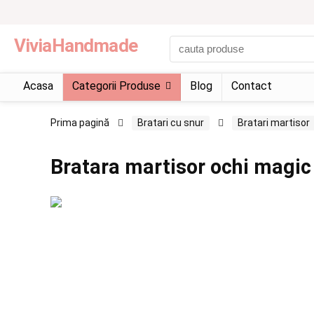
ViviaHandmade
Acasa
Categorii Produse
Blog
Contact
Prima pagină
Bratari cu snur
Bratari martisor
Bratara martisor ochi magic