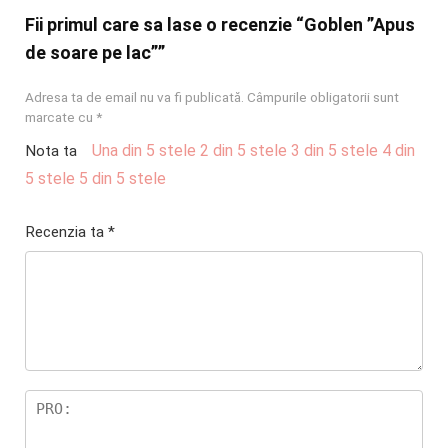
Fii primul care sa lase o recenzie “Goblen ”Apus
de soare pe lac””
Adresa ta de email nu va fi publicată.
Câmpurile obligatorii sunt
marcate cu
*
Una din 5 stele
2 din 5 stele
3 din 5 stele
4 din
Nota ta
5 stele
5 din 5 stele
Recenzia ta
*