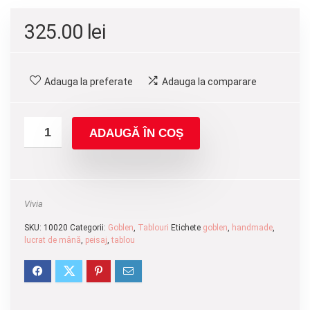
325.00
lei
Adauga la preferate
Adauga la comparare
ADAUGĂ ÎN COȘ
Vivia
SKU:
10020
Categorii:
Goblen
,
Tablouri
Etichete
goblen
,
handmade
,
lucrat de mână
,
peisaj
,
tablou