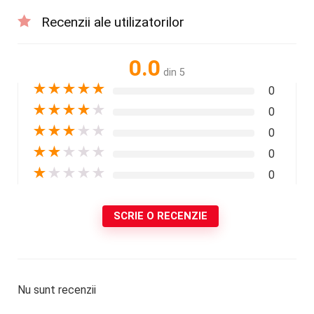
Recenzii ale utilizatorilor
0.0
din 5
★
★
★
★
★
0
★
★
★
★
★
0
★
★
★
★
★
0
★
★
★
★
★
0
★
★
★
★
★
0
SCRIE O RECENZIE
Nu sunt recenzii