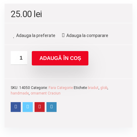
25.00
lei
Adauga la preferate
Adauga la comparare
ADAUGĂ ÎN COȘ
SKU:
14050
Categorie:
Fara Categorie
Etichete
bradut
,
glob
,
handmade
,
ornament Craciun