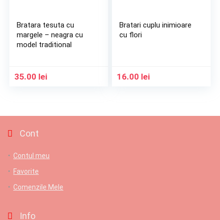
Bratara tesuta cu
Bratari cuplu inimioare
margele – neagra cu
cu flori
model traditional
35.00
lei
16.00
lei
Cont
Contul meu
Favorite
Comenzile Mele
Info