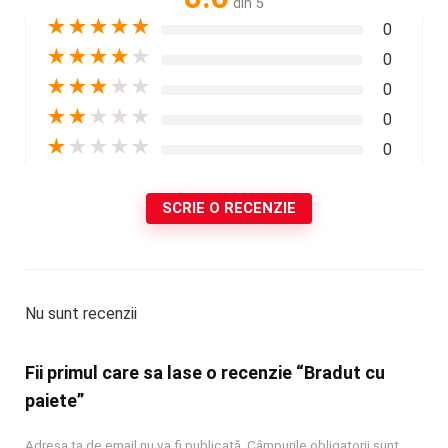
din 5
★
★
★
★
★
0
★
★
★
★
★
0
★
★
★
★
★
0
★
★
★
★
★
0
★
★
★
★
★
0
SCRIE O RECENZIE
Nu sunt recenzii
Fii primul care sa lase o recenzie “Bradut cu
paiete”
Adresa ta de email nu va fi publicată.
Câmpurile obligatorii sunt