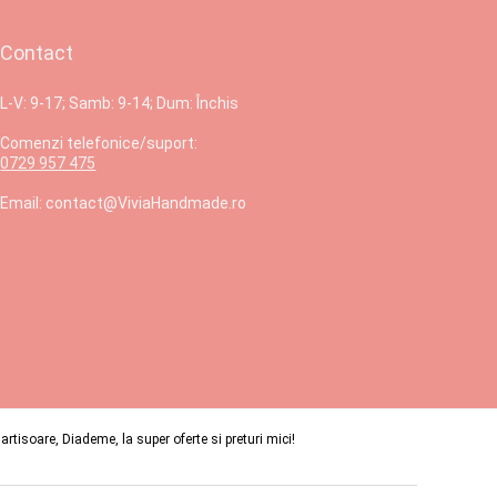
Contact
L-V: 9-17; Samb: 9-14; Dum: Închis
Comenzi telefonice/suport:
0729 957 475
Email: contact@ViviaHandmade.ro
isoare, Diademe, la super oferte si preturi mici!