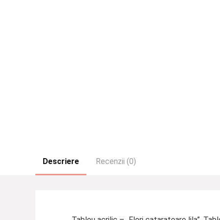
Descriere
Recenzii (0)
Tablou acrilic – „Flori cataratoare lila”. T