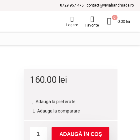
0729 957 475 | contact@viviahandmade.ro
0
0.00
lei
Logare
Favorite
160.00
lei
Adauga la preferate
Adauga la comparare
ADAUGĂ ÎN COȘ