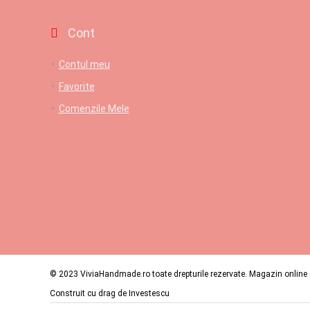
Cont
Contul meu
Favorite
Comenzile Mele
© 2023 ViviaHandmade.ro toate drepturile rezervate. Magazin online c
Construit cu drag de
Investescu