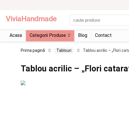
ViviaHandmade
Acasa
Categorii Produse
Blog
Contact
Prima pagină
Tablouri
Tablou acrilic – „Flori cat
Tablou acrilic – „Flori catara