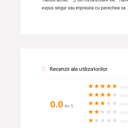
expus singur sau impreuna cu perechea sa.
Recenzii ale utilizatorilor
★
★
★
★
★
★
★
★
★
★
0.0
★
★
★
★
★
din 5
★
★
★
★
★
★
★
★
★
★