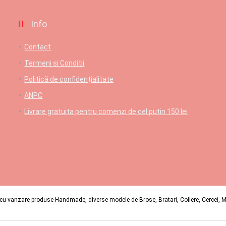
Info
Contact
Termeni si Conditii
Politică de confidențialitate
ANPC
Livrare gratuita pentru comenzi de cel putin 150 lei
u vanzare produse Handmade, diverse modele de Brose, Bratari, Coliere, Cercei, Mart