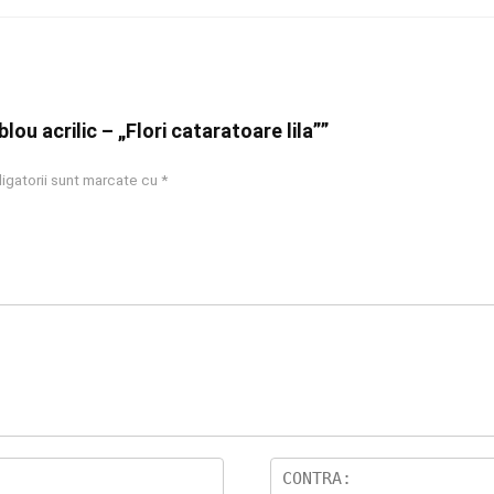
lou acrilic – „Flori cataratoare lila””
igatorii sunt marcate cu
*