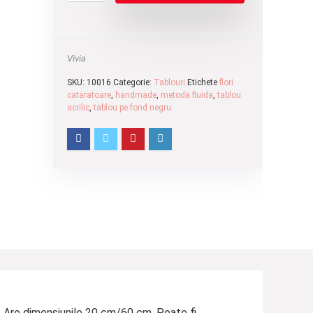
Vivia
SKU:
10016
Categorie:
Tablouri
Etichete
flori
cataratoare
,
handmade
,
metoda fluida
,
tablou
acrilic
,
tablou pe fond negru
iu. Are dimensiunile 20 cm/60 cm. Poate fi